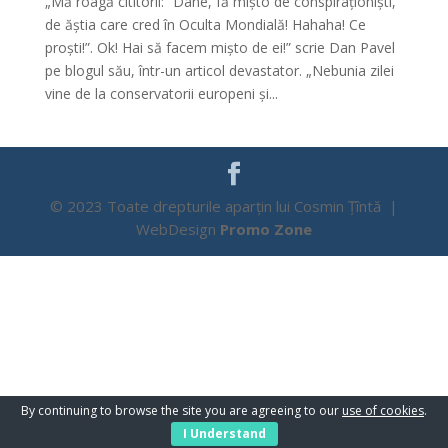
„Mă roagă cititorii: ”Dane, fă mișto de conspiraționiști,
de ăștia care cred în Oculta Mondială! Hahaha! Ce
proști!”. Ok! Hai să facem mișto de ei!” scrie Dan Pavel
pe blogul său, într-un articol devastator. „Nebunia zilei
vine de la conservatorii europeni și...
© 2023 Toate drepturile aparțin lui Cosmin Țîntă |
WebDesign
Promo Zone
By continuing to browse the site you are agreeing to our
use of cookies
.
I Understand