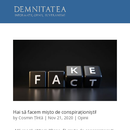
Hai să facem mișto de conspiraționiști!
by
Cosmin Țîntă
|
Nov 21, 2020
|
Opinii