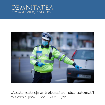
„Aceste restricții ar trebui să se ridice automat”!
by
Cosmin Țîntă
|
Dec 3, 2021
|
Știri