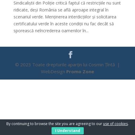
Sindicaliștii din Poliție critică faptul că restricțiile nu sunt
ridicate, deși România se află aproape integral în
scenariul verde. Menținerea interdicțiilor și solicitarea
certificatului verde în aceste condiții nu fac decât să
sporească neîncrederea oamenilor în...
© 2023 Toate drepturile aparțin lui Cosmin Țîntă |
WebDesign
Promo Zone
By continuing to browse the site you are agreeing to our
use of cookies
.
I Understand