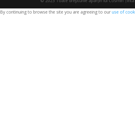
© 2023 Toate drepturile aparțin lui Cosmin Țî
By continuing to browse the site you are agreeing to our
use of cook