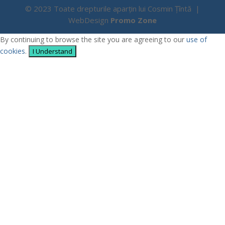
© 2023 Toate drepturile aparțin lui Cosmin Țîntă |
WebDesign
Promo Zone
By continuing to browse the site you are agreeing to our
use of
cookies
.
I Understand