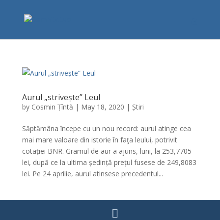
Aurul „strivește” Leul
by
Cosmin Țîntă
|
May 18, 2020
|
Știri
Săptămâna începe cu un nou record: aurul atinge cea
mai mare valoare din istorie în faţa leului, potrivit
cotației BNR. Gramul de aur a ajuns, luni, la 253,7705
lei, după ce la ultima ședință prețul fusese de 249,8083
lei. Pe 24 aprilie, aurul atinsese precedentul...