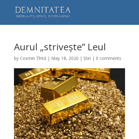
Aurul „strivește” Leul
by
Cosmin Țîntă
|
May 18, 2020
|
Știri
|
0 comments