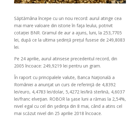
Săptămâna începe cu un nou record: aurul atinge cea
mai mare valoare din istorie în faţa leului, potrivit
cotației BNR. Gramul de aur a ajuns, luni, la 253,7705
lei, după ce la ultima ședință prețul fusese de 249,8083
lei.
Pe 24 aprilie, aurul atinsese precedentul record, din
2005 încoace: 249,9219 lei pentru un gram.
În raport cu principalele valute, Banca Naţională a
României a anunţat un curs de referinţă de 4,8392
lei/euro, 4,4783 lei/dolar, 5,4272 lei/liră sterlină, 4,6037
lei/franc elveţian. ROBOR la şase luni a rămas la 2,54%,
nivel egal cu cel din şedinţa din 8 mai, când a atins cel
mai scăzut nivel din 25 aprilie 2018 încoace.