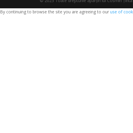
© 2023 Toate drepturile aparțin lui Cosmin Țî
By continuing to browse the site you are agreeing to our
use of cook