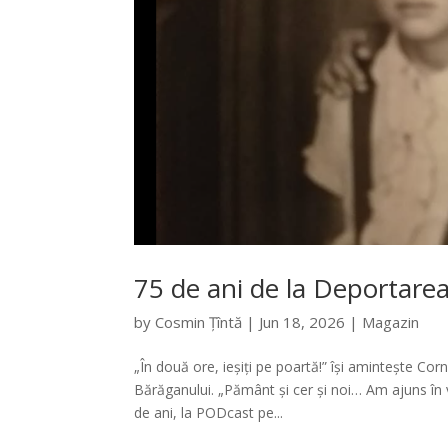
75 de ani de la Deportare
by
Cosmin Țîntă
|
Jun 18, 2026
|
Magazin
„În două ore, ieșiți pe poartă!” își amintește Corn
Bărăganului. „Pământ și cer și noi… Am ajuns în 
de ani, la PODcast pe...