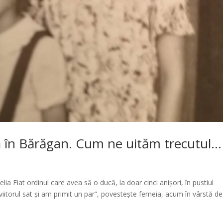
a în Bărăgan. Cum ne uităm trecutul…
elia Fiat ordinul care avea să o ducă, la doar cinci anișori, în pustiul
viitorul sat și am primit un par”, povestește femeia, acum în vârstă d