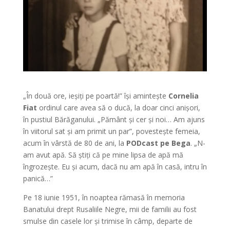
„În două ore, ieșiți pe poartă!” își amintește
Cornelia
Fiat
ordinul care avea să o ducă, la doar cinci anișori,
în pustiul Bărăganului. „Pământ și cer și noi… Am ajuns
în viitorul sat și am primit un par”, povestește femeia,
acum în vârstă de 80 de ani, la
PODcast pe Bega
. „N-
am avut apă. Să știți că pe mine lipsa de apă mă
îngrozește. Eu și acum, dacă nu am apă în casă, intru în
panică…”
Pe 18 iunie 1951, în noaptea rămasă în memoria
Banatului drept Rusaliile Negre, mii de familii au fost
smulse din casele lor și trimise în câmp, departe de