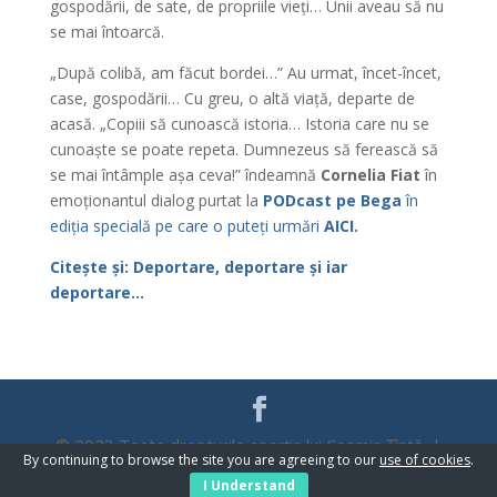
gospodării, de sate, de propriile vieți… Unii aveau să nu
se mai întoarcă.
„După colibă, am făcut bordei…” Au urmat, încet-încet,
case, gospodării… Cu greu, o altă viață, departe de
acasă. „Copiii să cunoască istoria… Istoria care nu se
cunoaște se poate repeta. Dumnezeus să ferească să
se mai întâmple așa ceva!” îndeamnă
Cornelia Fiat
în
emoționantul dialog purtat la
PODcast pe Bega
în
ediția specială pe care o puteți urmări
AICI.
Citește și: Deportare, deportare și iar
deportare…
© 2023 Toate drepturile aparțin lui Cosmin Țîntă |
By continuing to browse the site you are agreeing to our
use of cookies
.
WebDesign
Promo Zone
I Understand