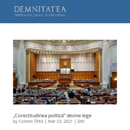
„Corectitudinea politică” devine lege
by
Cosmin Țîntă
|
Mar 23, 2021
|
Știri