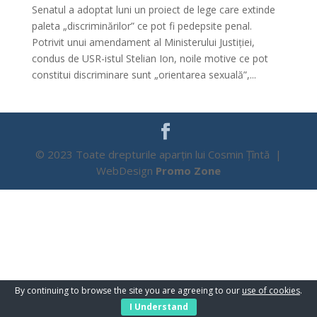
Senatul a adoptat luni un proiect de lege care extinde
paleta „discriminărilor” ce pot fi pedepsite penal.
Potrivit unui amendament al Ministerului Justiției,
condus de USR-istul Stelian Ion, noile motive ce pot
constitui discriminare sunt „orientarea sexuală”,...
© 2023 Toate drepturile aparțin lui Cosmin Țîntă |
WebDesign
Promo Zone
By continuing to browse the site you are agreeing to our
use of cookies
.
I Understand