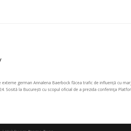
y
l de externe german Annalena Baerbock făcea trafic de influență cu mar
4. Sosită la București cu scopul oficial de a prezida conferinţa Platfo