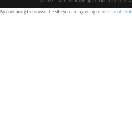
© 2023 Toate drepturile aparțin lui Cosmin Țî
By continuing to browse the site you are agreeing to our
use of cook