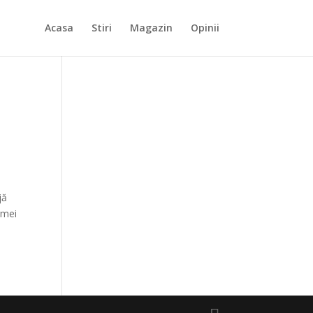
Acasa
Stiri
Magazin
Opinii
jă
rmei