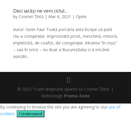
Deci iarăși ne veni ciclul…
by
Cosmin Țîntă
|
Mar 6, 2021
|
Opinii
Autor: Sorin Faur Toată porcăria asta începe să pută
rău a conspirație. Improvizată prost, meschină, minoră,
impleticită, de coafor, da’ conspirație. Intrarea “în roșu”
– sau în orice – nu doar a Bucureștiului ci a oricărei
așezări...
© 2023 Toate drepturile aparțin lui Cosmin Țîntă |
WebDesign
Promo Zone
By continuing to browse the site you are agreeing to our
use of
cookies
.
I Understand