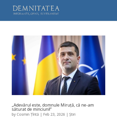
„Adevărul este, domnule Miruță, că ne-am
săturat de minciuni!”
by
Cosmin Țîntă
|
Feb 23, 2026
|
Știri