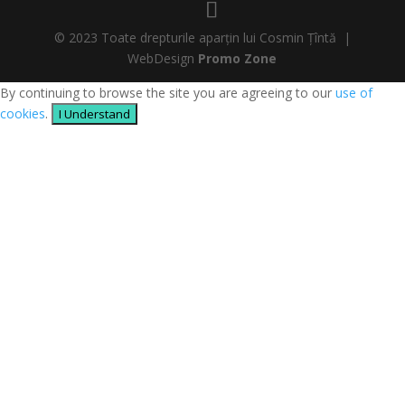
© 2023 Toate drepturile aparțin lui Cosmin Țîntă |
WebDesign
Promo Zone
By continuing to browse the site you are agreeing to our
use of
cookies
.
I Understand