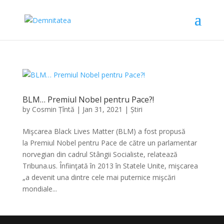
BLM… Premiul Nobel pentru Pace?!
by
Cosmin Țîntă
|
Jan 31, 2021
|
Știri
Mişcarea Black Lives Matter (BLM) a fost propusă
la Premiul Nobel pentru Pace de către un parlamentar
norvegian din cadrul Stângii Socialiste, relatează
Tribuna.us. Înfiinţată în 2013 în Statele Unite, mişcarea
„a devenit una dintre cele mai puternice mişcări
mondiale...