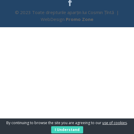
© 2023 Toate drepturile aparțin lui Cosmin Țîntă |
WebDesign
Promo Zone
By continuing to browse the site you are agreeing to our
use of cookies
.
I Understand