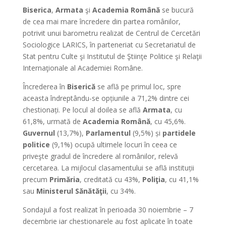
Biserica
,
Armata
şi
Academia Română
se bucură
de cea mai mare încredere din partea românilor,
potrivit unui barometru realizat de Centrul de Cercetări
Sociologice LARICS, în parteneriat cu Secretariatul de
Stat pentru Culte şi Institutul de Ştiinţe Politice şi Relaţii
Internaţionale al Academiei Române.
Încrederea în
Biserică
se află pe primul loc, spre
aceasta îndreptându-se opțiunile a 71,2% dintre cei
chestionați. Pe locul al doilea se află
Armata
, cu
61,8%, urmată de
Academia Română
, cu 45,6%.
Guvernul
(13,7%),
Parlamentul
(9,5%) și
partidele
politice
(9,1%) ocupă ultimele locuri în ceea ce
priveşte gradul de încredere al românilor, relevă
cercetarea. La mijlocul clasamentului se află instituții
precum
Primăria
, creditată cu 43%,
Poliţia
, cu 41,1%
sau
Ministerul Sănătăţii
, cu 34%.
Sondajul a fost realizat în perioada 30 noiembrie – 7
decembrie iar chestionarele au fost aplicate în toate