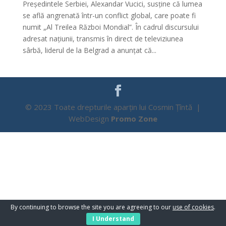
Președintele Serbiei, Alexandar Vucici, susține că lumea
se află angrenată într-un conflict global, care poate fi
numit „Al Treilea Război Mondial”. În cadrul discursului
adresat națiunii, transmis în direct de televiziunea
sârbă, liderul de la Belgrad a anunțat că...
© 2023 Toate drepturile aparțin lui Cosmin Țîntă |
WebDesign
Promo Zone
By continuing to browse the site you are agreeing to our
use of cookies
.
I Understand