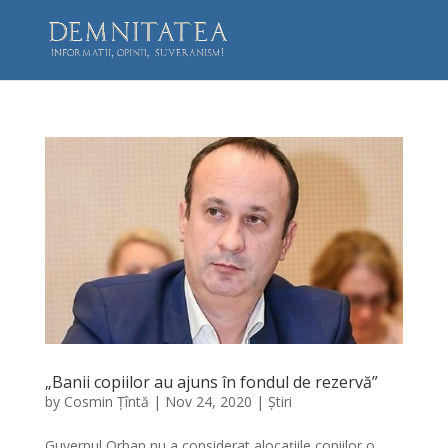
„Banii copiilor au ajuns în fondul de rezervă”
by
Cosmin Țîntă
|
Nov 24, 2020
|
Știri
Guvernul Orban nu a considerat alocațiile copiilor o