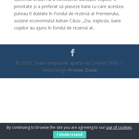
prioritate și a preferat să plaseze banii cu care acestea
puteau fi dublate în Fondul de rezervă al Premierului,
susține economistul Adrian Câciu. „Da, exploziv, banii
copiilor au ajuns în fondul de rezervă al...
© 2023 Toate drepturile aparțin lui Cosmin Țîntă |
WebDesign
Promo Zone
By continuing to browse the site you are agreeing to our
use of cookies
.
I Understand