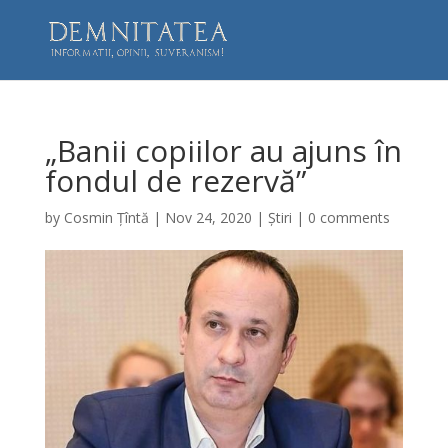
„Banii copiilor au ajuns în
fondul de rezervă”
by
Cosmin Țîntă
|
Nov 24, 2020
|
Știri
|
0 comments