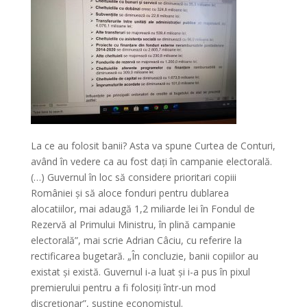
La ce au folosit banii? Asta va spune Curtea de Conturi,
având în vedere ca au fost dați în campanie electorală.
(…) Guvernul în loc să considere prioritari copiii
României și să aloce fonduri pentru dublarea
alocatiilor, mai adaugă 1,2 miliarde lei în Fondul de
Rezervă al Primului Ministru, în plină campanie
electorală”, mai scrie Adrian Câciu, cu referire la
rectificarea bugetară. „În concluzie, banii copiilor au
existat și există. Guvernul i-a luat și i-a pus în pixul
premierului pentru a fi folosiți într-un mod
discreționar”, susține economistul.