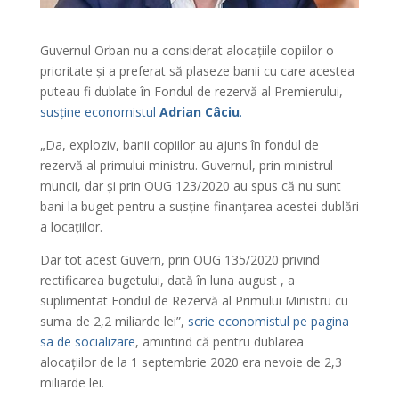
Guvernul Orban nu a considerat alocațiile copiilor o
prioritate și a preferat să plaseze banii cu care acestea
puteau fi dublate în Fondul de rezervă al Premierului,
susține economistul
Adrian Câciu
.
„Da, exploziv, banii copiilor au ajuns în fondul de
rezervă al primului ministru. Guvernul, prin ministrul
muncii, dar și prin OUG 123/2020 au spus că nu sunt
bani la buget pentru a susține finanțarea acestei dublări
a locațiilor.
Dar tot acest Guvern, prin OUG 135/2020 privind
rectificarea bugetului, dată în luna august , a
suplimentat Fondul de Rezervă al Primului Ministru cu
suma de 2,2 miliarde lei”,
scrie economistul pe pagina
sa de socializare
, amintind că pentru dublarea
alocațiilor de la 1 septembrie 2020 era nevoie de 2,3
miliarde lei.