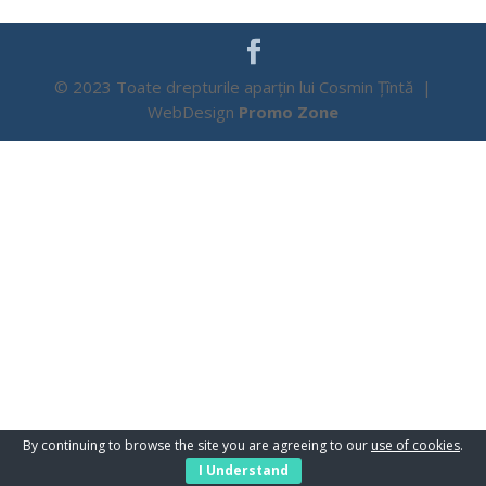
© 2023 Toate drepturile aparțin lui Cosmin Țîntă |
WebDesign
Promo Zone
By continuing to browse the site you are agreeing to our
use of cookies
.
I Understand