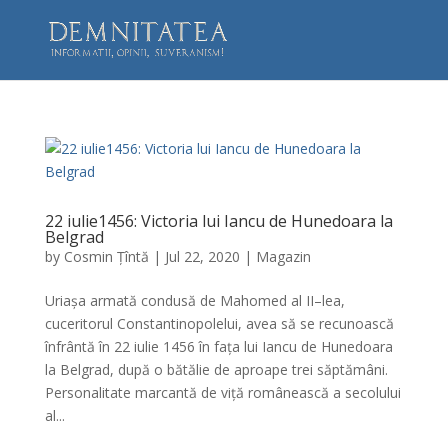
22 iulie1456: Victoria lui Iancu de Hunedoara la
Belgrad
by
Cosmin Țîntă
|
Jul 22, 2020
|
Magazin
Uriașa armată condusă de Mahomed al II–lea,
cuceritorul Constantinopolelui, avea să se recunoască
înfrântă în 22 iulie 1456 în fața lui Iancu de Hunedoara
la Belgrad, după o bătălie de aproape trei săptămâni.
Personalitate marcantă de viță românească a secolului
al...