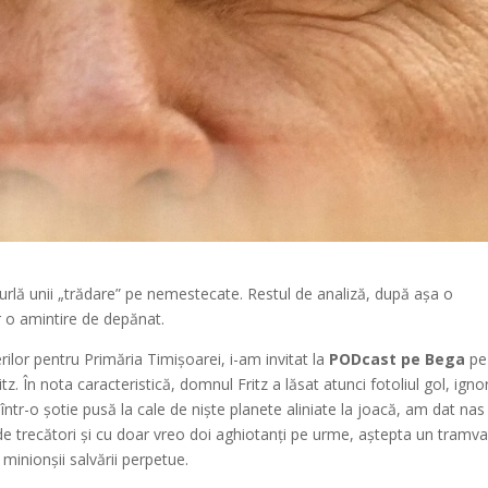
 urlă unii „trădare” pe nemestecate. Restul de analiză, după așa o
r o amintire de depănat.
ilor pentru Primăria Timișoarei, i-am invitat la
PODcast pe Bega
pe
tz. În nota caracteristică, domnul Fritz a lăsat atunci fotoliul gol, ign
ntr-o șotie pusă la cale de niște planete aliniate la joacă, am dat nas 
 de trecători și cu doar vreo doi aghiotanți pe urme, aștepta un tramva
 minionșii salvării perpetue.