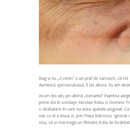
Bag și eu „2 cents” ș-un praf de sarcasm, că tot
duminică spectaculoasă, îl las altora. Eu am doa
Acum doi ani, pe ultima „turnantă” înaintea aleger
primii doi în sondaje: Nicolae Robu și Dominic Fri
o dezbatere în care nu avea spatele asigurat. Ca î
nas cu el a doua zi, prin Piața Bălcescu. Ignorat
nou, să-și mai tragă un filmuleț d-ăla de încântat