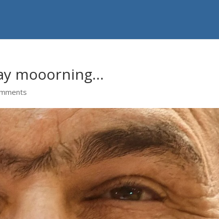
nday mooorning…
omments