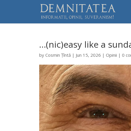
…(nic)easy like a su
by
Cosmin Țîntă
|
Jun 15, 2026
|
Opinii
|
0 c