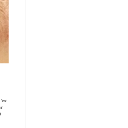
orând
în
i