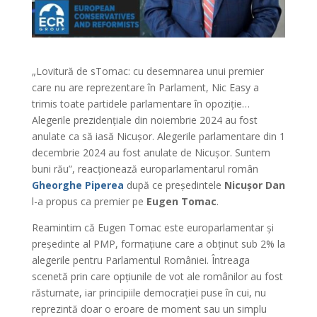
„Lovitură de sTomac: cu desemnarea unui premier
care nu are reprezentare în Parlament, Nic Easy a
trimis toate partidele parlamentare în opoziție…
Alegerile prezidențiale din noiembrie 2024 au fost
anulate ca să iasă Nicușor. Alegerile parlamentare din 1
decembrie 2024 au fost anulate de Nicușor. Suntem
buni rău”, reacționează europarlamentarul român
Gheorghe Piperea
după ce președintele
Nicușor Dan
l-a propus ca premier pe
Eugen Tomac
.
Reamintim că Eugen Tomac este europarlamentar și
președinte al PMP, formațiune care a obținut sub 2% la
alegerile pentru Parlamentul României. Întreaga
scenetă prin care opțiunile de vot ale românilor au fost
răsturnate, iar principiile democrației puse în cui, nu
reprezintă doar o eroare de moment sau un simplu