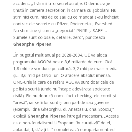
accident. „Trăim într-o secretocrație. O democrație
ținută în camera secretelor, în cămara cu șobolani. Nu
știm nici cum, nici de ce sau cu ce mandat s-au încheiat
contractele secrete cu Pfizer, Rheinmetall, Evershed…
Nu știm cine și cum a „negociat” PNRR și SAFE …
Sumele sunt colosale, detaliile, zero”, punctează
Gheorghe Piperea
.
„În bugetul multianual pe 2028-2034, UE va aloca
programului AGORA peste 8,6 miliarde de euro. Cică
1,8 mld se vor duce pe cultură, 3,2 mld pe mass media
și… 3,6 mld pe ONG- uri! O afacere absolut imensă.
ONG-urile la care de referă AGORA sunt doar cele de
pe lista scurtă (unde nu încape adevărata societate
civilă). Ele nu doar că comit fact-checking, ele comit și
“presă”, iar șefii lor sunt și prin partide sau guverne
(exemplu: dna Gheorghiu, dl. Anastasiu, dna. Stoiciu)”
explică
Gheorghe Piperea
întregul mecanism. „Acesta
este neo-feudalismul UEropean: “bucurați-vă” de el,
aplaudați-l, slăviți-l…” completează europarlamentarul