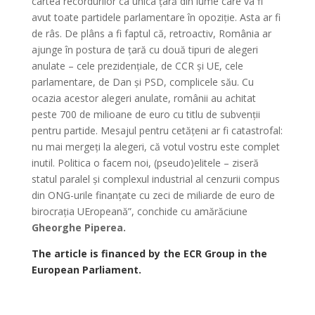
cartea recordurilor ca unica țară din lume care va fi
avut toate partidele parlamentare în opoziție. Asta ar fi
de râs. De plâns a fi faptul că, retroactiv, România ar
ajunge în postura de țară cu două tipuri de alegeri
anulate – cele prezidențiale, de CCR și UE, cele
parlamentare, de Dan și PSD, complicele său. Cu
ocazia acestor alegeri anulate, românii au achitat
peste 700 de milioane de euro cu titlu de subvenții
pentru partide. Mesajul pentru cetățeni ar fi catastrofal:
nu mai mergeți la alegeri, că votul vostru este complet
inutil. Politica o facem noi, (pseudo)elitele – ziseră
statul paralel și complexul industrial al cenzurii compus
din ONG-urile finanțate cu zeci de miliarde de euro de
birocrația UEropeană”, conchide cu amărăciune
Gheorghe Piperea.
The article is financed by the ECR Group in the
European Parliament.