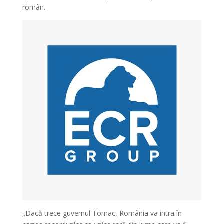
român.
„Dacă trece guvernul Tomac, România va intra în