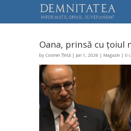
Oana, prinsă cu țoiul 
by
Cosmin Țîntă
|
Jun 1, 2026
|
Magazin
|
0 