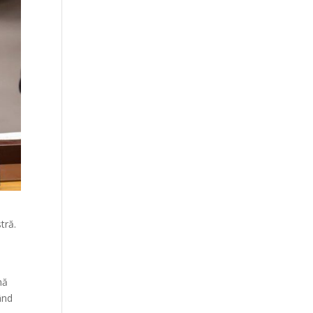
tră.
mă
ând