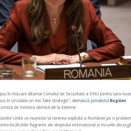
pus în mișcare ditamai Consiliul de Securitate a ONU pentru țara noas
us în circulație un mic fake strategic”,
demască jurnalistul
Bogdan
omisă de ministra demisă de la Externe.
țiunilor Unite se reunește la cererea explicită a României pe o proble
nta încălcările flagrante ale dreptului internațional și riscurile decurg