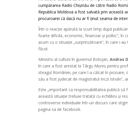
cumpărarea Radio Chișinău de către Radio Români
Republica Moldova a fost salvată prin această ach
procuroarei că dacă
nu ar fi ținut seama de inter
Într-o reacție apărută la scurt timp după publicare
foarte dificilă, economic, financiar și politic”, 
acum cu o situație „surprinzătoare”, în care i-au f
făcut.
Ministru al culturii în guvernul Bolojan,
Andras 
în care a fost arestat la Târgu Mureș pentru pro
steagul României, pe care l-a călcat în picioare,
său a fost judecat de magistratul Inczi István”, 
Este „important ca responsabilitatea publică să f
această situație trebuie tratată cu echilibru și r
controverse individuale într-un discurs care sti
pagina sa de facebook.