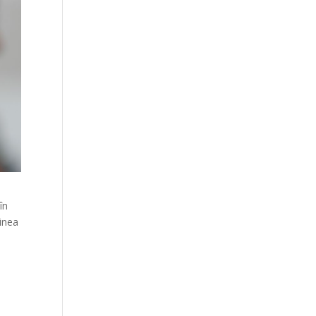
în
ginea
g