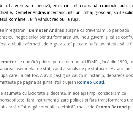
a. La vremea respectivă, emisia în limba română a radioului public 
iziție, Demeter Andras încercând, într-un limbaj grosolan, să îl expli
esul României „ar fi vândut radioul la ruși”.
a înregistrării,
Demeter Andras
susține că traversăm „o perioadă
în contextul negocierilor pentru formarea unui nou guvern, și că se confr
ost atribuite afirmații „de o gravitate” pe care nu își amintește să le fi
Demeter
se numără printre primii membri ai UDMR, „încă din 1990, a
fanarea însemnelor de stat, când a smuls de pe statuia lui Avram Ianc
 după care i-a dat foc. A avut câștig de cauză în instanță, deoarece dos
amintește pe pagina sa jurnalistul clujean
Romeo Couți.
ie asumată cu luciditate și decență. În același timp, considerăm că
esponsabilitate, fără instrumentalizare politică și fără transformarea un
gmatizează o întreagă comunitate etnică”, mai scrie
Csoma Botond
pe