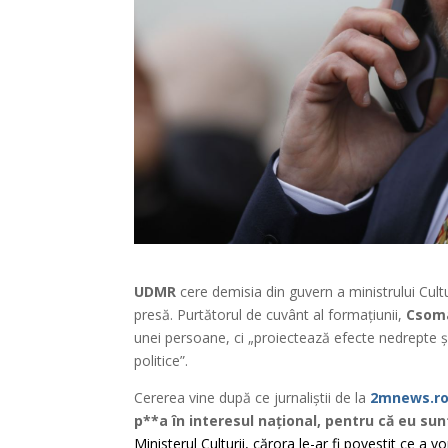
UDMR
cere demisia din guvern a ministrului Cultu
presă. Purtătorul de cuvânt al formațiunii,
Csom
unei persoane, ci „proiectează efecte nedrepte ș
politice”.
Cererea vine după ce jurnaliștii de la
2mnews.r
p**a în interesul național, pentru că eu sun
Ministerul Culturii, cărora le-ar fi povestit ce a 