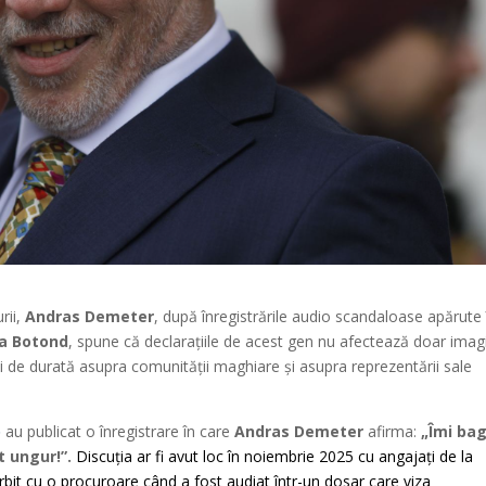
rii,
Andras Demeter
, după înregistrările audio scandaloase apărute 
a Botond
, spune că declarațiile de acest gen nu afectează doar ima
i de durată asupra comunității maghiare și asupra reprezentării sale
o
au publicat o înregistrare în care
Andras Demeter
afirma:
„Îmi ba
t ungur!”.
Discuția ar fi avut loc în noiembrie 2025 cu angajați de la
vorbit cu o procuroare când a fost audiat într-un dosar care viza