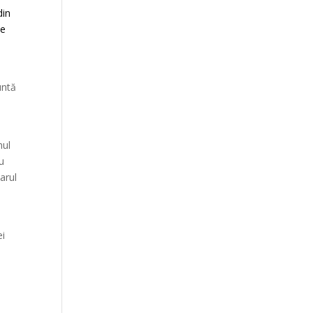
din
ce
untă
nul
u
arul
ei