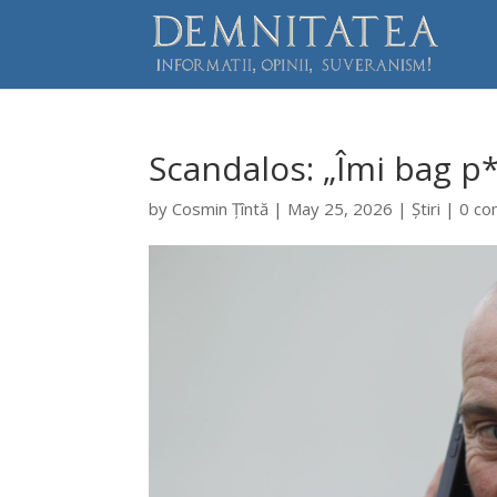
Scandalos: „Îmi bag p*
by
Cosmin Țîntă
|
May 25, 2026
|
Știri
|
0 c