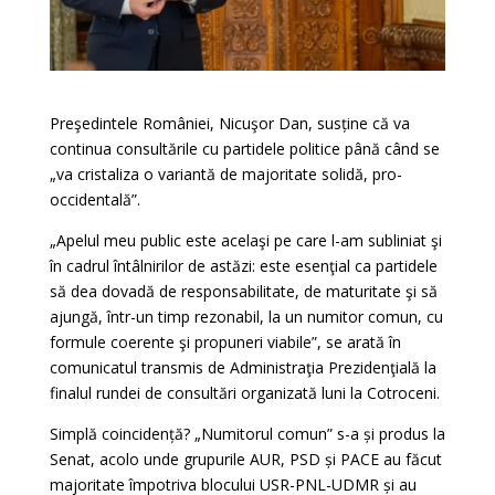
Preşedintele României, Nicuşor Dan, susține că va
continua consultările cu partidele politice până când se
„va cristaliza o variantă de majoritate solidă, pro-
occidentală”.
„Apelul meu public este acelaşi pe care l-am subliniat şi
în cadrul întâlnirilor de astăzi: este esenţial ca partidele
să dea dovadă de responsabilitate, de maturitate şi să
ajungă, într-un timp rezonabil, la un numitor comun, cu
formule coerente şi propuneri viabile”, se arată în
comunicatul transmis de Administraţia Prezidenţială la
finalul rundei de consultări organizată luni la Cotroceni.
Simplă coincidență? „Numitorul comun” s-a și produs la
Senat, acolo unde grupurile AUR, PSD și PACE au făcut
majoritate împotriva blocului USR-PNL-UDMR și au