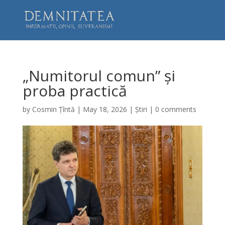
„Numitorul comun” și
proba practică
by
Cosmin Țîntă
|
May 18, 2026
|
Știri
|
0 comments