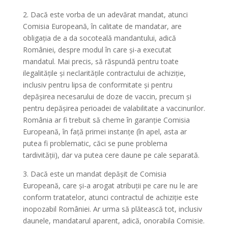
2. Dacă este vorba de un adevărat mandat, atunci
Comisia Europeană, în calitate de mandatar, are
obligația de a da socoteală mandantului, adică
României, despre modul în care și-a executat
mandatul. Mai precis, să răspundă pentru toate
ilegalitățile și neclaritățile contractului de achiziție,
inclusiv pentru lipsa de conformitate și pentru
depășirea necesarului de doze de vaccin, precum și
pentru depășirea perioadei de valabilitate a vaccinurilor.
România ar fi trebuit să cheme în garanție Comisia
Europeană, în față primei instanțe (în apel, asta ar
putea fi problematic, căci se pune problema
tardivității), dar va putea cere daune pe cale separată.
3. Dacă este un mandat depășit de Comisia
Europeană, care și-a arogat atribuții pe care nu le are
conform tratatelor, atunci contractul de achiziție este
inopozabil României. Ar urma să plătească tot, inclusiv
daunele, mandatarul aparent, adică, onorabila Comisie.