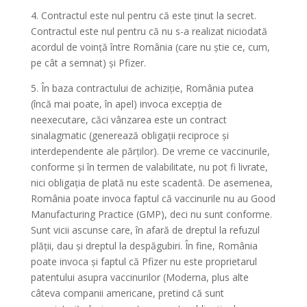
4. Contractul este nul pentru că este ținut la secret.
Contractul este nul pentru că nu s-a realizat niciodată
acordul de voință între România (care nu știe ce, cum,
pe cât a semnat) și Pfizer.
5. În baza contractului de achiziție, România putea
(încă mai poate, în apel) invoca excepția de
neexecutare, căci vânzarea este un contract
sinalagmatic (generează obligații reciproce și
interdependente ale părților). De vreme ce vaccinurile,
conforme și în termen de valabilitate, nu pot fi livrate,
nici obligația de plată nu este scadentă. De asemenea,
România poate invoca faptul că vaccinurile nu au Good
Manufacturing Practice (GMP), deci nu sunt conforme.
Sunt vicii ascunse care, în afară de dreptul la refuzul
plății, dau și dreptul la despăgubiri. În fine, România
poate invoca și faptul că Pfizer nu este proprietarul
patentului asupra vaccinurilor (Moderna, plus alte
câteva companii americane, pretind că sunt