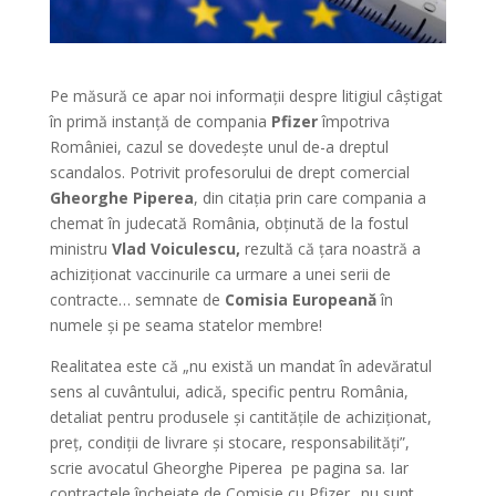
Pe măsură ce apar noi informații despre litigiul câștigat
în primă instanță de compania
Pfizer
împotriva
României, cazul se dovedește unul de-a dreptul
scandalos. Potrivit profesorului de drept comercial
Gheorghe Piperea
, din citația prin care compania a
chemat în judecată România, obținută de la fostul
ministru
Vlad Voiculescu,
rezultă că țara noastră a
achiziționat vaccinurile ca urmare a unei serii de
contracte… semnate de
Comisia Europeană
în
numele și pe seama statelor membre!
Realitatea este că „nu există un mandat în adevăratul
sens al cuvântului, adică, specific pentru România,
detaliat pentru produsele și cantitățile de achiziționat,
preț, condiții de livrare și stocare, responsabilități”,
scrie avocatul Gheorghe Piperea pe pagina sa. Iar
contractele încheiate de Comisie cu Pfizer „nu sunt