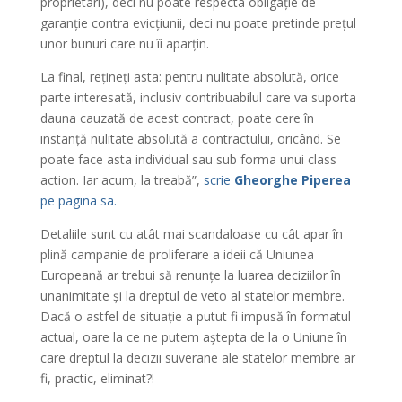
proprietari), deci nu poate respecta obligație de
garanție contra evicțiunii, deci nu poate pretinde prețul
unor bunuri care nu îi aparțin.
La final, rețineți asta: pentru nulitate absolută, orice
parte interesată, inclusiv contribuabilul care va suporta
dauna cauzată de acest contract, poate cere în
instanță nulitate absolută a contractului, oricând. Se
poate face asta individual sau sub forma unui class
action. Iar acum, la treabă”,
scrie
Gheorghe Piperea
pe pagina sa.
Detaliile sunt cu atât mai scandaloase cu cât apar în
plină campanie de proliferare a ideii că Uniunea
Europeană ar trebui să renunțe la luarea deciziilor în
unanimitate și la dreptul de veto al statelor membre.
Dacă o astfel de situație a putut fi impusă în formatul
actual, oare la ce ne putem aștepta de la o Uniune în
care dreptul la decizii suverane ale statelor membre ar
fi, practic, eliminat?!