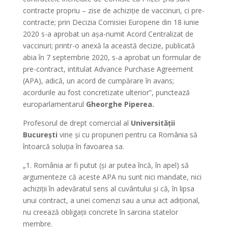
contracte propriu – zise de achiziție de vaccinuri, ci pre-
contracte; prin Decizia Comisiei Europene din 18 iunie
2020 s-a aprobat un așa-numit Acord Centralizat de
vaccinuri; printr-o anexă la această decizie, publicată
abia în 7 septembrie 2020, s-a aprobat un formular de
pre-contract, intitulat Advance Purchase Agreement
(APA), adică, un acord de cumpărare în avans;
acordurile au fost concretizate ulterior”, punctează
europarlamentarul
Gheorghe Piperea.
Profesorul de drept comercial al
Universității
București
vine și cu propuneri pentru ca România să
întoarcă soluția în favoarea sa.
„1. România ar fi putut (și ar putea încă, în apel) să
argumenteze că aceste APA nu sunt nici mandate, nici
achiziții în adevăratul sens al cuvântului și că, în lipsa
unui contract, a unei comenzi sau a unui act adițional,
nu creează obligații concrete în sarcina statelor
membre.