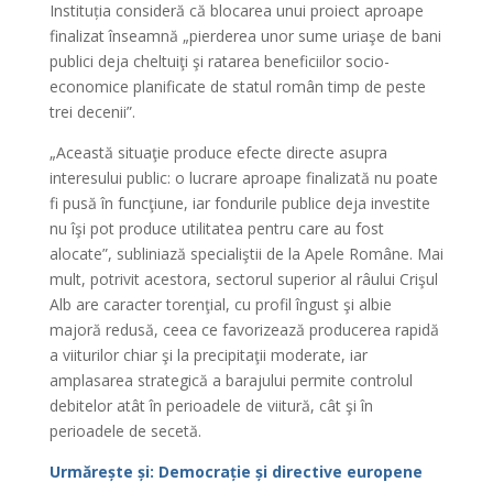
Instituția consideră că blocarea unui proiect aproape
finalizat înseamnă „pierderea unor sume uriaşe de bani
publici deja cheltuiţi şi ratarea beneficiilor socio-
economice planificate de statul român timp de peste
trei decenii”.
„Această situaţie produce efecte directe asupra
interesului public: o lucrare aproape finalizată nu poate
fi pusă în funcţiune, iar fondurile publice deja investite
nu îşi pot produce utilitatea pentru care au fost
alocate”, subliniază specialiştii de la Apele Române. Mai
mult, potrivit acestora, sectorul superior al râului Crişul
Alb are caracter torenţial, cu profil îngust şi albie
majoră redusă, ceea ce favorizează producerea rapidă
a viiturilor chiar şi la precipitaţii moderate, iar
amplasarea strategică a barajului permite controlul
debitelor atât în perioadele de viitură, cât şi în
perioadele de secetă.
Urmărește și: Democrație și directive europene