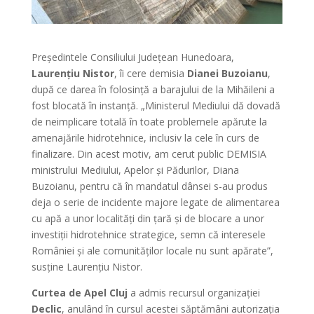
Președintele Consiliului Județean Hunedoara,
Laurențiu Nistor
, îi cere demisia
Dianei Buzoianu
,
după ce darea în folosință a barajului de la Mihăileni a
fost blocată în instanță. „Ministerul Mediului dă dovadă
de neimplicare totală în toate problemele apărute la
amenajările hidrotehnice, inclusiv la cele în curs de
finalizare. Din acest motiv, am cerut public DEMISIA
ministrului Mediului, Apelor și Pădurilor, Diana
Buzoianu, pentru că în mandatul dânsei s-au produs
deja o serie de incidente majore legate de alimentarea
cu apă a unor localități din țară și de blocare a unor
investiții hidrotehnice strategice, semn că interesele
României și ale comunităților locale nu sunt apărate”,
susține Laurențiu Nistor.
Curtea de Apel Cluj
a admis recursul organizației
Declic
, anulând în cursul acestei săptămâni autorizația