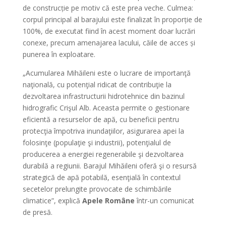
de construcție pe motiv că este prea veche. Culmea:
corpul principal al barajului este finalizat în proporție de
100%, de executat fiind în acest moment doar lucrări
conexe, precum amenajarea lacului, căile de acces și
punerea în exploatare.
„Acumularea Mihăileni este o lucrare de importanţă
naţională, cu potenţial ridicat de contribuţie la
dezvoltarea infrastructurii hidrotehnice din bazinul
hidrografic Crişul Alb. Aceasta permite o gestionare
eficientă a resurselor de apă, cu beneficii pentru
protecţia împotriva inundaţiilor, asigurarea apei la
folosinţe (populaţie şi industrii), potenţialul de
producerea a energiei regenerabile şi dezvoltarea
durabilă a regiunii. Barajul Mihăileni oferă şi o resursă
strategică de apă potabilă, esenţială în contextul
secetelor prelungite provocate de schimbările
climatice”, explică
Apele Române
într-un comunicat
de presă.