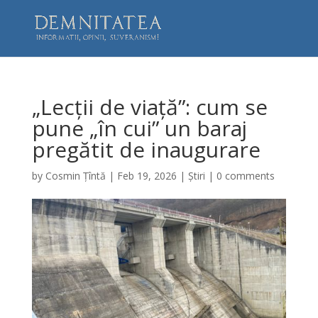
„Lecții de viață”: cum se
pune „în cui” un baraj
pregătit de inaugurare
by
Cosmin Țîntă
|
Feb 19, 2026
|
Știri
|
0 comments