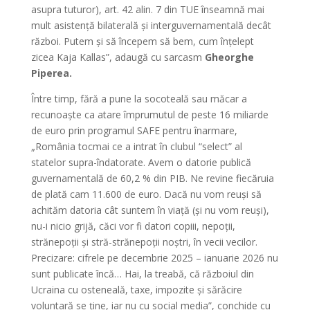
asupra tuturor), art. 42 alin. 7 din TUE înseamnă mai
mult asistență bilaterală și interguvernamentală decât
război. Putem și să începem să bem, cum înțelept
zicea Kaja Kallas”, adaugă cu sarcasm
Gheorghe
Piperea.
Între timp, fără a pune la socoteală sau măcar a
recunoaște ca atare împrumutul de peste 16 miliarde
de euro prin programul SAFE pentru înarmare,
„România tocmai ce a intrat în clubul “select” al
statelor supra-îndatorate. Avem o datorie publică
guvernamentală de 60,2 % din PIB. Ne revine fiecăruia
de plată cam 11.600 de euro. Dacă nu vom reuși să
achităm datoria cât suntem în viață (și nu vom reuși),
nu-i nicio grijă, căci vor fi datori copiii, nepoții,
strănepoții și stră-strănepoții noștri, în vecii vecilor.
Precizare: cifrele pe decembrie 2025 – ianuarie 2026 nu
sunt publicate încă… Hai, la treabă, că războiul din
Ucraina cu osteneală, taxe, impozite și sărăcire
voluntară se ține, iar nu cu social media”, conchide cu