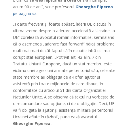
E clar că se vrea repetarea a ceea ce s-a întâmplat
acum 90 de ani”, scrie profesorul
Gheorghe Piperea
pe pagina sa.
„Foarte frecvent și foarte apăsat, liderii UE discută în
ultima vreme despre o aderare accelerată a Ucrainei la
UE” corelează avocatul român informațiile, semnalând
că o asemenea „aderare fast forward” ridică probleme
mult mai mari decât faptul că în ecuație intră cel mai
corupt stat european. „Potrivit art. 42 alin. 7 din
Tratatul Uniunii Europene, dacă un stat membru este
victima unei agresiuni armate pe teritoriul său, celelalte
state membre au obligația de a-i oferi ajutor și
asistență prin toate mijloacele de care dispun, în
conformitate cu articolul 51 din Carta Organizației
Națiunilor Unite. A se observa că textul nu vorbește de
o recomandare sau opțiune, ci de o obligație. Deci, UE
va fi obligată la ajutor și asistență militară pe teritoriul
Ucrainei aflate în război”, punctează avocatul
Gheorghe Piperea.