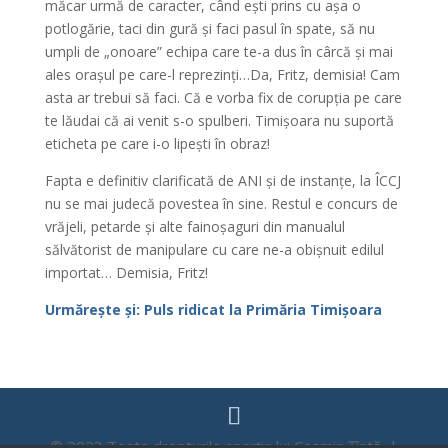
măcar urmă de caracter, când ești prins cu așa o
potlogărie, taci din gură și faci pasul în spate, să nu
umpli de „onoare” echipa care te-a dus în cârcă și mai
ales orașul pe care-l reprezinți…Da, Fritz, demisia! Cam
asta ar trebui să faci. Că e vorba fix de corupția pe care
te lăudai că ai venit s-o spulberi. Timișoara nu suportă
eticheta pe care i-o lipești în obraz!
Fapta e definitiv clarificată de ANI și de instanțe, la ÎCCJ
nu se mai judecă povestea în sine. Restul e concurs de
vrăjeli, petarde și alte fainoșaguri din manualul
sălvătorist de manipulare cu care ne-a obișnuit edilul
importat… Demisia, Fritz!
Urmărește și: Puls ridicat la Primăria Timișoara
© 2023 Toate drepturile aparțin lui Cosmin Țîntă |