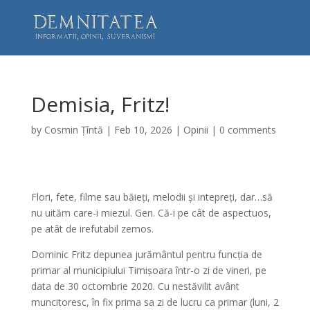
Demisia, Fritz!
by
Cosmin Țîntă
|
Feb 10, 2026
|
Opinii
|
0 comments
Flori, fete, filme sau băieți, melodii și intepreți, dar…să
nu uităm care-i miezul. Gen. Că-i pe cât de aspectuos,
pe atât de irefutabil zemos.
Dominic Fritz depunea jurământul pentru funcția de
primar al municipiului Timișoara într-o zi de vineri, pe
data de 30 octombrie 2020. Cu nestăvilit avânt
muncitoresc, în fix prima sa zi de lucru ca primar (luni, 2