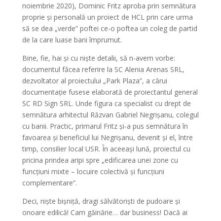
noiembrie 2020), Dominic Fritz aproba prin semnătura
proprie și personală un proiect de HCL prin care urma
să se dea „verde” poftei ce-o poftea un coleg de partid
de la care luase bani împrumut.
Bine, fie, hai și cu niște detalii, să n-avem vorbe:
documentul făcea referire la SC Alenia Arenas SRL,
dezvoltator al proiectului „Park Plaza”, a cărui
documentație fusese elaborată de proiectantul general
SC RD Sign SRL. Unde figura ca specialist cu drept de
semnătura arhitectul Răzvan Gabriel Negrișanu, colegul
cu banii. Practic, primarul Fritz și-a pus semnătura în
favoarea și beneficiul lui Negrișanu, devenit și el, între
timp, consilier local USR. În aceeași lună, proiectul cu
pricina prindea aripi spre „edificarea unei zone cu
funcțiuni mixte – locuire colectivă și funcțiuni
complementare”.
Deci, niște bișniță, dragi sălvătoriști de pudoare și
onoare edilică! Cam găinărie… dar business! Dacă ai