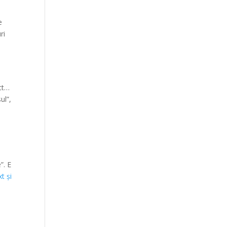
e
ri
ect…
ul”,
”. E
t și