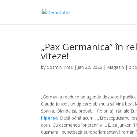
„Pax Germanica” în re
viteze!
by
Cosmin Țîntă
|
Jan 28, 2026
|
Magazin
|
0 c
„Germania readuce pe agenda dezbaterii publice 
Claude Junker, un tip care obișnuia să vină beat la
Spania, Olanda (și, probabil, Polonia), țări ale Eu
Piperea
.
Dacă până acum „UEroscepticismul era m
apus. Cu asemenea “prieteni” ai UE, ca Junker, 
dușmani”, punctează europarlamentarul român în c