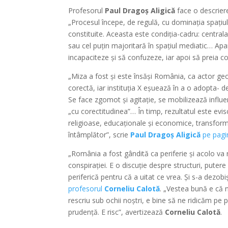
Profesorul
Paul Dragoș Aligică
face o descrier
„Procesul începe, de regulă, cu dominația spațiul
constituite. Aceasta este condiția-cadru: centrala
sau cel puțin majoritară în spațiul mediatic… Apa
incapaciteze și să confuzeze, iar apoi să preia co
„Miza a fost și este însăși România, ca actor geop
corectă, iar instituția X eșuează în a o adopta- d
Se face zgomot și agitație, se mobilizează influenc
„cu corectitudinea”… În timp, rezultatul este evisce
religioase, educaționale și economice, transfo
întâmplător”, scrie
Paul Dragoș Aligică
pe pagi
„România a fost gândită ca periferie și acolo va 
conspirației. E o discuție despre structuri, pute
periferică pentru că a uitat ce vrea. Și s-a dezob
profesorul
Corneliu Calotă
. „Vestea bună e că 
rescriu sub ochii noștri, e bine să ne ridicăm pe 
prudență. E risc”, avertizează
Corneliu Calotă
.