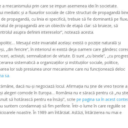
e a mecanismului prin care se impun asemenea idei în societate.
ui mediatic și a fluxurilor sociale de către structuri de propagandă bin
 de propagandă, cu linia ei specifică, trebuie să fie dominantă pe fluxu
ratul de propagandă are un obiectiv de etapă clar: să bruieze, să
ntrolul asupra definirii intereselor”, notează acesta.
olitic… Mesajul este invariabil același: există o poziție naturală și
eși, „din fericire”, în interiorul ei există deja oameni care gândesc cor
eri, activiști, semnalizatori de virtute. Ei sunt „cu binele”, „cu progres
rarea sistematică a organizațiilor și instituțiilor sociale, politice,
rmarea lor sub presiunea unor mecanisme care nu funcționează deloc
na sa.
rămâne, dacă nu-și negociază locul. Afirmația nu ține de vreo teorie a
re și alegeri comode în Europa… România nu e săracă pentru că „nu știe
ișnuit să hotărască pentru ea însăși”, scrie
pe pagina sa în acest contex
nu suntem condamnați să fim periferie. Într-o lume în care regulile se
picioarele noastre. În 1989 am întârziat. Astăzi, întârzierea nu mai e