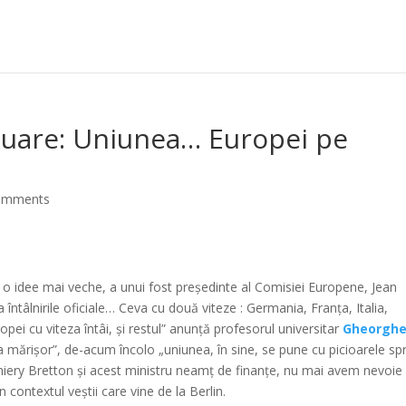
luare: Uniunea… Europei pe
omments
o idee mai veche, a unui fost președinte al Comisiei Europene, Jean
 întâlnirile oficiale… Ceva cu două viteze : Germania, Franța, Italia,
ropei cu viteza întâi, și restul” anunță profesorul universitar
Gheorgh
ărișor”, de-acum încolo „uniunea, în sine, se pune cu picioarele sp
Thiery Bretton și acest ministru neamț de finanțe, nu mai avem nevoie
ontextul veștii care vine de la Berlin.