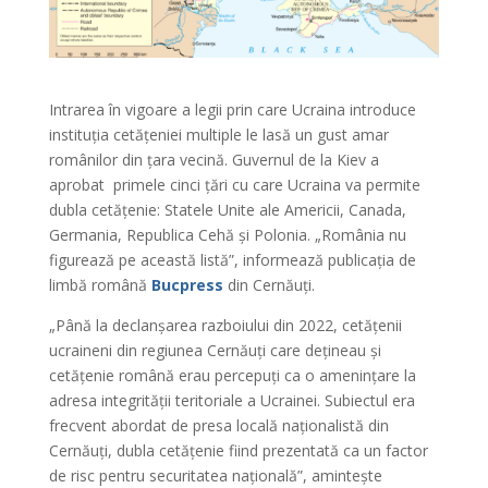
Intrarea în vigoare a legii prin care Ucraina introduce
instituția cetățeniei multiple le lasă un gust amar
românilor din țara vecină. Guvernul de la Kiev a
aprobat primele cinci țări cu care Ucraina va permite
dubla cetățenie: Statele Unite ale Americii, Canada,
Germania, Republica Cehă și Polonia. „România nu
figurează pe această listă”, informează publicația de
limbă română
Bucpress
din Cernăuți.
„Până la declanșarea razboiului din 2022, cetățenii
ucraineni din regiunea Cernăuți care dețineau și
cetățenie română erau percepuți ca o amenințare la
adresa integrității teritoriale a Ucrainei. Subiectul era
frecvent abordat de presa locală naționalistă din
Cernăuți, dubla cetățenie fiind prezentată ca un factor
de risc pentru securitatea națională”, amintește