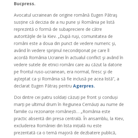
Bucpress.
Avocatul ucrainean de origine română Eugen Pătraş
susține că decizia de a nu pune și România pe listă
reprezintă o formă de subapreciere de către
autorităţile de la Kiev. „După ruşi, comunitatea de
români este a doua din punct de vedere numeric şi,
având în vedere sprijinul necondiţionat pe care îl
acordă România Ucrainei în actualul conflict şi având în
vedere sutele de etnici români care au căzut la datorie
pe frontul ruso-ucrainean, era normal, firesc şi de
aşteptat ca şi România să fie inclusă pe acea listă”, a
declarat Eugen Pătraș pentru
Agerpres.
Doi dintre cei patru soldați căzuți pe front și conduși
marți pe ultimul drum în Regiunea Cernăuți au nume de
familie cu rezonanțe românești… „România este
practic absentă din presa centrală. În ansamblu, la Kiev,
excluderea României din lista inițială nu este
prezentată ca o temă majoră de dezbatere publică,