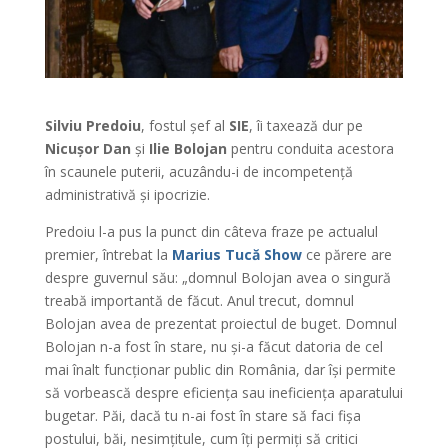
Silviu Predoiu
, fostul șef al
SIE
, îi taxează dur pe
Nicușor Dan
și
Ilie Bolojan
pentru conduita acestora
în scaunele puterii, acuzându-i de incompetență
administrativă și ipocrizie.
Predoiu l-a pus la punct din câteva fraze pe actualul
premier, întrebat la
Marius Tucă Show
ce părere are
despre guvernul său: „domnul Bolojan avea o singură
treabă importantă de făcut. Anul trecut, domnul
Bolojan avea de prezentat proiectul de buget. Domnul
Bolojan n-a fost în stare, nu și-a făcut datoria de cel
mai înalt funcționar public din România, dar își permite
să vorbească despre eficiența sau ineficiența aparatului
bugetar. Păi, dacă tu n-ai fost în stare să faci fișa
postului, băi, nesimțitule, cum îți permiți să critici