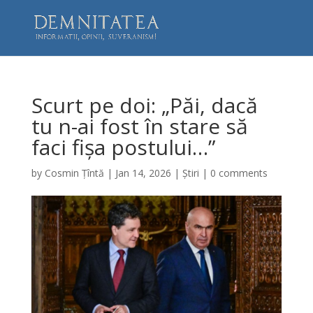
Scurt pe doi: „Păi, dacă
tu n-ai fost în stare să
faci fișa postului…”
by
Cosmin Țîntă
|
Jan 14, 2026
|
Știri
|
0 comments