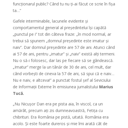
funcționarul public? Când tu nu ți-ai făcut ce scrie în fișa
ta…”
Gafele interminabile, lacunele evidente și
comportamentul general al președintelui își capătă
„punctul pe i” tot din câteva fraze: „în mod normal, ar
trebui să spunem „domnul președinte este imatur și
naiv”. Dar domnul președinte are 57 de ani. Atunci când
ai 57 de ani, pentru „imatur” și „naiv” există alți termeni.
Nu o să-i folosesc, dar las pe fiecare să se gândească.
„Imatur” merge la un tânăr de 30 de ani, cel mult, dar
când vorbești de cineva la 57 de ani, să spui că e naiv…
Nu e naiv, e altceva!” a punctat fostul șef al Seviciului
de Informații Externe în emisiunea jurnalistului
Marius
Tucă.
„Nu Nicușor Dan era pe pista aia, în viscol, ca un
amărât, precum ați zis dumneavoastră, Fetița cu
chibrituri. Era România pe pistă, uitată. România era
acolo. Și este foarte dureros și mie îmi arată cât de