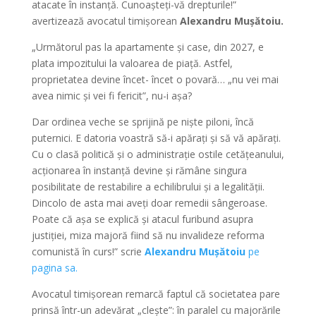
atacate în instanță. Cunoașteți-vă drepturile!”
avertizează avocatul timișorean
Alexandru Mușătoiu.
„Următorul pas la apartamente și case, din 2027, e
plata impozitului la valoarea de piață. Astfel,
proprietatea devine încet- încet o povară… „nu vei mai
avea nimic și vei fi fericit”, nu-i așa?
Dar ordinea veche se sprijină pe niște piloni, încă
puternici. E datoria voastră să-i apărați și să vă apărați.
Cu o clasă politică și o administrație ostile cetățeanului,
acționarea în instanță devine și rămâne singura
posibilitate de restabilire a echilibrului și a legalității.
Dincolo de asta mai aveți doar remedii sângeroase.
Poate că așa se explică și atacul furibund asupra
justiției, miza majoră fiind să nu invalideze reforma
comunistă în curs!” scrie
Alexandru Mușătoiu
pe
pagina sa.
Avocatul timișorean remarcă faptul că societatea pare
prinsă într-un adevărat „clește”: în paralel cu majorările