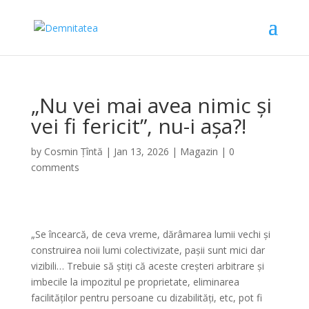
„Nu vei mai avea nimic și
vei fi fericit”, nu-i așa?!
by
Cosmin Țîntă
|
Jan 13, 2026
|
Magazin
|
0
comments
„Se încearcă, de ceva vreme, dărâmarea lumii vechi și
construirea noii lumi colectivizate, pașii sunt mici dar
vizibili… Trebuie să știți că aceste creșteri arbitrare și
imbecile la impozitul pe proprietate, eliminarea
facilităților pentru persoane cu dizabilități, etc, pot fi