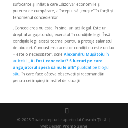
sufocante și inflația care „dizolvă” economiile și
puterea de cumpărare, a început să „muște” în forță și
fenomenul concedierilor.
„Concedierea nu este, în sine, un act ilegal. Este un
drept al angajatorului, exercitat în condițiile legii. Însă
condițiile legii există tocmai pentru a proteja salariatul
de abuzuri. Cunoașterea acestor condiții nu este un lux
– este o necessitate”, scrie
Alexandru Mușătoiu
în
articolul
„Ai fost concediat? 5 lucruri pe care
angajatorul speră să nu le afli”
publicat pe blogul
său
, în care face câteva observații și recomandări
pentru cei împinși în astfel de situații.
© 2023 Toate drepturile aparțin lui Cosmin Țîntă |
WebDesign
Promo Zone