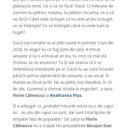
plătească nimic. Ce o să ne facă? Dacă 12 milioane de
oameni nu plătesc mașina, nu plătesc locuința, ce o să
ne facă? Când vede Bolojan că nu vine un leu la buget,
ce se întâmplă? Ce se întâmplă când nu vede bani la
buget?
Dacă toți românii nu ar plăti taxele în primele 3 luni din
2026, te asigur eu că fug ăștia din țară. A trecut
ianuarie și nu s-a încasat un leu, tu crezi că mai stă
Predoiu să ne aresteze? Tu îți dai seama că li se
strâmtează trenulețele pe ei. Dacă nu au niște încasări
până în prima săptămână din ianuarie, s-au uscat. În
Irlanda au făcut la fel. Nu au plătit, toți irlandezii. În 20
de zile, Guvernul a chemat strada la negocieri”, a spus
Florin Călinescu
la
Realitatea Plus.
El a adăugat că „probabil măsurile astea nu-s din capu`
lui… nu știu din capul cui sunt, dar sunt total lipsite de
empatie față de populație.” De șarja lui
Florin
Călinescu
nu a scăpat nici președintele
Nicușor Dan
.