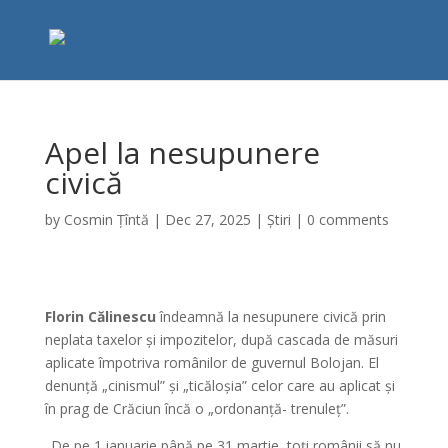
Apel la nesupunere
civică
by
Cosmin Țîntă
|
Dec 27, 2025
|
Știri
|
0 comments
Florin Călinescu
îndeamnă la nesupunere civică prin
neplata taxelor și impozitelor, după cascada de măsuri
aplicate împotriva românilor de guvernul Bolojan. El
denunță „cinismul” și „ticăloșia” celor care au aplicat și
în prag de Crăciun încă o „ordonanță- trenuleț”.
„De pe 1 ianuarie până pe 31 martie, toți românii să nu