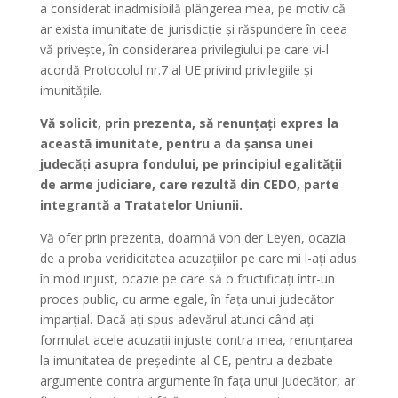
a considerat inadmisibilă plângerea mea, pe motiv că
ar exista imunitate de jurisdicție și răspundere în ceea
vă privește, în considerarea privilegiului pe care vi-l
acordă Protocolul nr.7 al UE privind privilegiile și
imunitățile.
Vă solicit, prin prezenta, să renunțați expres la
această imunitate, pentru a da șansa unei
judecăți asupra fondului, pe principiul egalității
de arme judiciare, care rezultă din CEDO, parte
integrantă a Tratatelor Uniunii.
Vă ofer prin prezenta, doamnă von der Leyen, ocazia
de a proba veridicitatea acuzațiilor pe care mi l-ați adus
în mod injust, ocazie pe care să o fructificați într-un
proces public, cu arme egale, în fața unui judecător
imparțial. Dacă ați spus adevărul atunci când ați
formulat acele acuzații injuste contra mea, renunțarea
la imunitatea de președinte al CE, pentru a dezbate
argumente contra argumente în fața unui judecător, ar