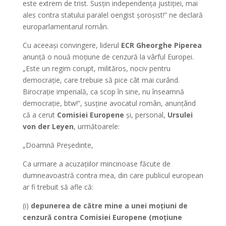
este extrem de trist. Susțin independența justiției, mai
ales contra statului paralel oengist șoroșist!” ne declară
europarlamentarul român.
Cu aceeași convingere, liderul
ECR
Gheorghe Piperea
anunță o nouă moțiune de cenzură la vârful Europei.
„Este un regim corupt, milităros, nociv pentru
democrație, care trebuie să pice cât mai curând.
Birocrație imperială, ca scop în sine, nu înseamnă
democrație, btw!”, susține avocatul român, anunțând
că a cerut
Comisiei Europene
și, personal,
Ursulei
von der Leyen
, următoarele:
„Doamnă Președinte,
Ca urmare a acuzațiilor mincinoase făcute de
dumneavoastră contra mea, din care publicul european
ar fi trebuit să afle că:
(i)
depunerea de către mine a unei moțiuni de
cenzură contra Comisiei Europene (moțiune