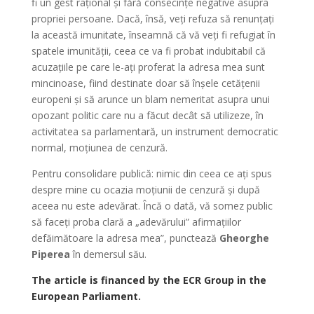
fi un gest rațional și fără consecințe negative asupra
propriei persoane. Dacă, însă, veți refuza să renunțați
la această imunitate, înseamnă că vă veți fi refugiat în
spatele imunității, ceea ce va fi probat indubitabil că
acuzațiile pe care le-ați proferat la adresa mea sunt
mincinoase, fiind destinate doar să înșele cetățenii
europeni și să arunce un blam nemeritat asupra unui
opozant politic care nu a făcut decât să utilizeze, în
activitatea sa parlamentară, un instrument democratic
normal, moțiunea de cenzură.
Pentru consolidare publică: nimic din ceea ce ați spus
despre mine cu ocazia moțiunii de cenzură și după
aceea nu este adevărat. Încă o dată, vă somez public
să faceți proba clară a „adevărului” afirmațiilor
defăimătoare la adresa mea”, punctează
Gheorghe
Piperea
în demersul său.
The article is financed by the ECR Group in the
European Parliament.