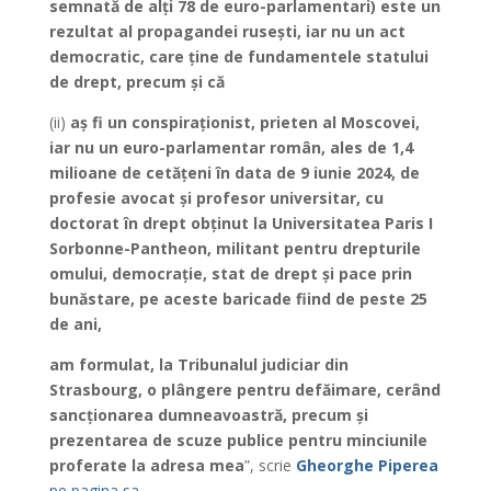
semnată de alți 78 de euro-parlamentari) este un
rezultat al propagandei rusești, iar nu un act
democratic, care ține de fundamentele statului
de drept, precum și că
(ii)
aș fi un conspiraționist, prieten al Moscovei,
iar nu un euro-parlamentar român, ales de 1,4
milioane de cetățeni în data de 9 iunie 2024, de
profesie avocat și profesor universitar, cu
doctorat în drept obținut la Universitatea Paris I
Sorbonne-Pantheon, militant pentru drepturile
omului, democrație, stat de drept și pace prin
bunăstare, pe aceste baricade fiind de peste 25
de ani,
am formulat, la Tribunalul judiciar din
Strasbourg, o plângere pentru defăimare, cerând
sancționarea dumneavoastră, precum și
prezentarea de scuze publice pentru minciunile
proferate la adresa mea
”, scrie
Gheorghe Piperea
pe pagina sa.