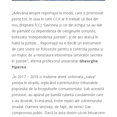
„Adevărul despre reportajul la modă, care e promovat
peste tot, în ziua în care CCR ar fi trebuit să dea din
nou dreptate ÎCCJ: Savonea și cei din echipa sa au dat
de pământ cu dependența de oengeurile șorișiste,
botezată “independența justiției”, și de aici atacul în
haită la justiție… Reportajul nu e decât un instrument
de care usere se folosește pentru a controla justiția și
un mijloc de a reinstaura intervenția serviciilor secrete
în justiție”, afirmă profesorul universitar
Gheorghe
Piperea.
„În 2017 – 2018 o mulțime atent ordonată „salva”
justiția în stradă, replicând cutremurător tribunalele
poporului de la începuturile comunismului. Sub această
presiune, au apărut pe bandă rulantă condamnări care
s-au dovedit, în instanță, triste replici ale cutremurului
stradal. Oameni vinovați, de fapt, de nimic! Dar
compromiși public. Dacă la asta dorim să ne întoarcem