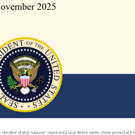
a rămâne statul-națiune” reprezintă una dintre ideile-cheie proiectată î