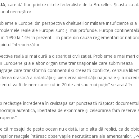
SUA
, care dă fiori printre elitele federaliste de la Bruxelles. Și asta cu at
 unul necruțător.
blemele Europei din perspectiva cheltuielilor militare insuficiente și a
problemele reale ale Europei sunt și mai profunde. Europa continental
 în 1990 la 14% în prezent – în parte din cauza reglementărilor naționa
iritul întreprinzător.
tiva reală și mai dură a dispariției civilizației. Problemele mai mari 
unii Europene și ale altor organisme transnaționale care subminează
 migrație care transformă continentul și creează conflicte, cenzura libert
rea drastică a natalității și pierderea identității naționale și a încreder
nentul va fi de nerecunoscut în 20 de ani sau mai puțin” se arată în
ecâștige încrederea în civilizația sa” punctează răspicat documentul,
crația autentică, libertatea de exprimare și celebrarea fără rezerve 
europene.”
ce că mesajul de peste ocean nu există, iar o alta dă replici, ca de obic
niștilor reacțiile întăresc observațiile necruțătoare ale americanilor. „