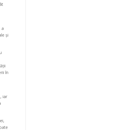
ât
ă a
le și
cu
ății
ii în
 iar
a
ei,
Poate