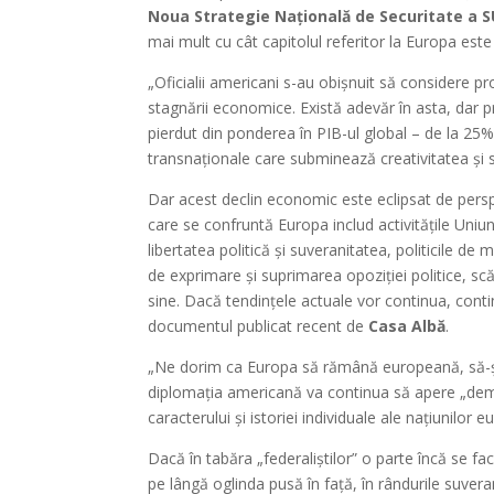
Noua Strategie Națională de Securitate a 
mai mult cu cât capitolul referitor la Europa este
„Oficialii americani s-au obișnuit să considere pro
stagnării economice. Există adevăr în asta, dar 
pierdut din ponderea în PIB-ul global – de la 25%
transnaționale care subminează creativitatea și sp
Dar acest declin economic este eclipsat de perspec
care se confruntă Europa includ activitățile Uni
libertatea politică și suveranitatea, politicile de
de exprimare și suprimarea opoziției politice, scăde
sine. Dacă tendințele actuale vor continua, conti
documentul publicat recent de
Casa Albă
.
„Ne dorim ca Europa să rămână europeană, să-și r
diplomația americană va continua să apere „demo
caracterului și istoriei individuale ale națiunilor 
Dacă în tabăra „federaliștilor” o parte încă se fa
pe lângă oglinda pusă în față, în rândurile suvera