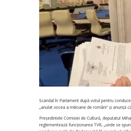
Scandal în Parlament după votul pentru conducer
„anulat vocea a milioane de români” și anunță că
Președintele Comisiei de Cultură, deputatul Mihai
reglementează funcționarea TVR, „unde se spune c