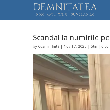
Scandal la numirile p
by
Cosmin Țîntă
|
Nov 17, 2025
|
Știri
|
0 co