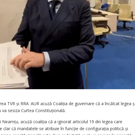
ea TVR și RRA: AUR acuză Coaliția de guvernare că a încălcat legea ș
 va sesiza Curtea Constituțională.
 Neamțu, acuză coaliția că a ignorat articolul 19 din legea care
lar că mandatele se atribuie în funcție de configurația politică și