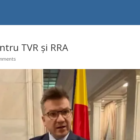
entru TVR și RRA
mments