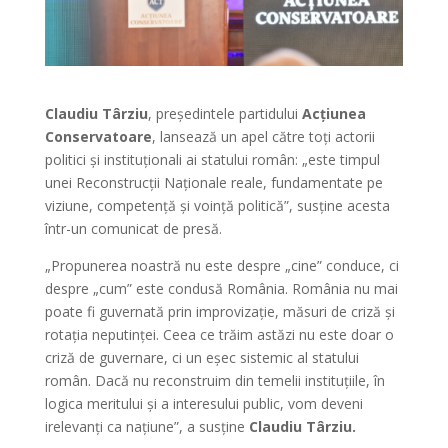
Claudiu Târziu
, președintele partidului
Acțiunea
Conservatoare
, lansează un apel către toți actorii
politici și instituționali ai statului român: „este timpul
unei Reconstrucții Naționale reale, fundamentate pe
viziune, competență și voință politică”, susține acesta
într-un comunicat de presă.
„Propunerea noastră nu este despre „cine” conduce, ci
despre „cum” este condusă România. România nu mai
poate fi guvernată prin improvizație, măsuri de criză și
rotația neputinței. Ceea ce trăim astăzi nu este doar o
criză de guvernare, ci un eșec sistemic al statului
român. Dacă nu reconstruim din temelii instituțiile, în
logica meritului și a interesului public, vom deveni
irelevanți ca națiune”, a susține
Claudiu Târziu.