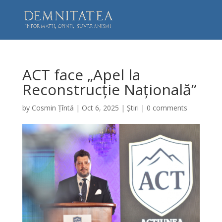
ACT face „Apel la
Reconstrucție Națională”
by
Cosmin Țîntă
|
Oct 6, 2025
|
Știri
|
0 comments