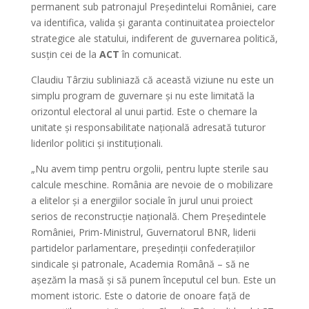
permanent sub patronajul Președintelui României, care
va identifica, valida și garanta continuitatea proiectelor
strategice ale statului, indiferent de guvernarea politică,
susțin cei de la
ACT
în comunicat.
Claudiu Târziu subliniază că această viziune nu este un
simplu program de guvernare și nu este limitată la
orizontul electoral al unui partid. Este o chemare la
unitate și responsabilitate națională adresată tuturor
liderilor politici și instituționali.
„Nu avem timp pentru orgolii, pentru lupte sterile sau
calcule meschine. România are nevoie de o mobilizare
a elitelor și a energiilor sociale în jurul unui proiect
serios de reconstrucție națională. Chem Președintele
României, Prim-Ministrul, Guvernatorul BNR, liderii
partidelor parlamentare, președinții confederațiilor
sindicale și patronale, Academia Română – să ne
așezăm la masă și să punem începutul cel bun. Este un
moment istoric. Este o datorie de onoare față de