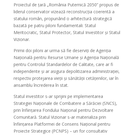
Proiectul de țară „România Puternică 2050” propus de
liderul conservator vizează reconstrucția coerentă a
statului român, propunând o arhitectură strategică
bazată pe patru piloni fundamentali: Statul
Meritocratic, Statul Protector, Statul Investitor și Statul
Vizionar.
Primii doi piloni ar urma să fie deserviți de Agenția
Națională pentru Resurse Umane și Agenția Națională
pentru Controlul Standardelor de Calitate, care ar fi
independente și ar asigura depolitizarea administrației,
respectiv protejarea vieții și sănătății cetățenilor, iar în
ansamblu încrederea în stat.
Statul investitor s-ar sprijini pe implementarea
Strategiei Naționale de Combatere a Sărăciei (SNCS),
prin înființarea Fondului Național pentru Dezvoltare
Comunitară. Statul Vizionar s-ar materializa prin
înființarea Platformei de Consens Național pentru
Proiecte Strategice (PCNPS) – un for consultativ