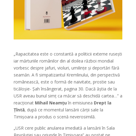
„Rapacitatea este o constantă a politicii externe rusești
iar mărturiile românilor din al doilea război mondial
vorbesc despre jafuri, violuri, umilințe și deportări fără
seamăn. A fi simpatizantul Kremlinului, din perspectivă
românească, este o formă de naivitate, prostie sau
ticăloșie- Șah însângerat, pagina 30. Dacă ăștia de la
USR aveau bunul simț ca măcar să deschidă cartea…” a
reacționat
Mihail Neamțu
în emisiunea
Drept la
Țîntă
, după ce momentul lansării cărții sale la
Timișoara a produs o scenă neverosimilă.
„USR cere public anularea imediată a lansării în Sala
Revoluției sau oriunde în Timișoara” au postat pe