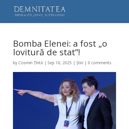
Bomba Elenei: a fost „o
lovitură de stat”!
by
Cosmin Țîntă
|
Sep 10, 2025
|
Știri
|
0 comments