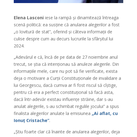
Elena Lasconi
iese la rampă și dinamitează întreaga
scenă politică: ea susține că anularea alegerilor a fost
„o lovitură de stat”, oferind și câteva informații de
culise despre cum au decurs lucrurile la sfârșitul lui
2024.
„Adevărul e că, încă de pe data de 27 noiembrie anul
trecut, se știa că intenționau să anuleze alegerile. Din
informațiile mele, care nu pot să fie verificate, exista
deja o motivare a Curții Constituționale de invalidare a
lui Georgescu, dacă cumva ar fi fost riscul să cîștige,
pentru că era a perfect constituțional să facă asta,
dacă într-adevăr existau influențe străine, dar s-au
anulat alegerile, s-au schimbat regulile jocului” a spus
finalista alegerilor anulate la emisiunea
„Ai aflat, cu
Ionuț Cristache”
.
„Știu foarte clar că înainte de anularea alegerilor, deja