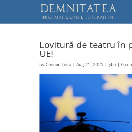
Lovitură de teatru în pl
UE!
by
Cosmin Țîntă
|
Aug 21, 2025
|
Știri
|
0 co