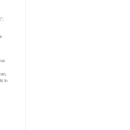
E”,
ne
mai.
ean,
it în