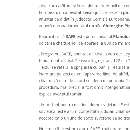
„Așa cum arătam și în susținerea moțiunii de cen
European, un adevărat seism judiciar este în plin
anunțat că a dat în judecată Comisia Europeană, 
anunță europarlamentarul român
Gheorghe Pi
Reamintim că
SAFE
este primul pilon al
Planulu
ridicarea cheltuielilor de apărare la 800 de miliar
„Programul SAFE, anunțat de Ursula von der Leyen
fundamentat legal. Se invocă greșit art. 122 din 
Textul se referă la sprijinirea cu bani și resurs
înarmare pe zeci de ani (apărarea fiind, de altfe
chiar dacă este de acord cu ideea de principiu (în
procedură, mai precis, a fost omis intenționat d
explică avocatul român.
„Important pentru destinul democrației în UE este
sovietică, este acum contestată judiciar, chiar 
accepta ca o uniune de state suverane să se trans
Nu cred că acest program, SAFE, mai poate conti