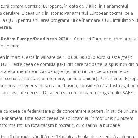
zură contra Comisiei Europene, în data de 7 iulie, în Parlamentul
ă derulare. E ceva unic în istorie: Parlamentul European tocmai ce a
la CJUE, pentru anularea programului de înarmare a UE, intitulat SAF
perea.
i ReArm Europe/Readiness 2030
al Comisiei Europene, care propu
de de euro.
 în martie, este în valoare de 150.000.000.000 euro și este greșit
TFUE – este ceea ce comisia JURI (din care fac parte) a spus încă din 
e a statelor membre în caz de urgențe, iar nu în caz de programe de
l, în competența statelor membre, iar nu a Uniunii). Parlamentul Europ
armarea în vederea descurajării Rusiei), consideră că a fost ilegal ocol
in procesul de decizie. De aceea se cere anularea programului SAFE”,
 că ideea de federalizare și de concentrare a puterii, în stil de uniune
de Parlament. Este exact ceeea ce solicitam eu în moțiune: nu putem
forme într-un totalitarism birocratic, cu o țarină la butoane.
nua în formula gândită de războinica Ursula, dar e cert că acțiunea