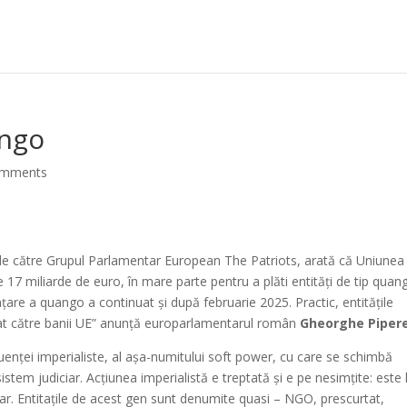
ango
omments
e de către Grupul Parlamentar European The Patriots, arată că Uniunea
 17 miliarde de euro, în mare parte pentru a plăti entități de tip qua
re a quango a continuat și după februarie 2025. Practic, entitățile
at către banii UE” anunță europarlamentarul român
Gheorghe Piper
fluenței imperialiste, al așa-numitului soft power, cu care se schimbă
istem judiciar. Acțiunea imperialistă e treptată și e pe nesimțite: este 
udiciar. Entitațile de acest gen sunt denumite quasi – NGO, prescurtat,