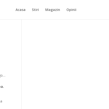
Acasa
Stiri
Magazin
Opinii
ngo…
ea.
la