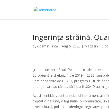
Ingerința străină. Qu
by
Cosmin Țîntă
|
Aug 6, 2025
|
Magazin
|
0 c
„Un document oficial, făcut public zilele trecut
Europeană a cheltuit, între 2019 – 2023, suma de
Spre deosebire de USAID, programul UE de finanța
quango care au rămas fără banii USAID au migr
Aceste entități „sunt principalul instrument al in
treptat o națiune, o legislație, o comunitate, un s
nivel cultural, politico – ideologic, legislativ, j