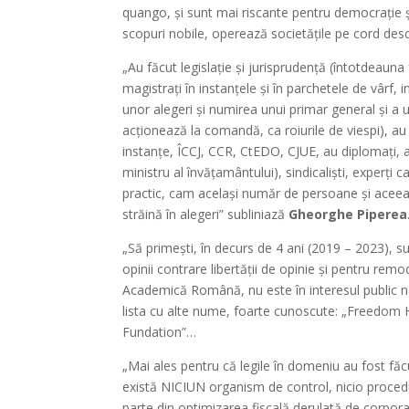
quango, și sunt mai riscante pentru democrație ș
scopuri nobile, operează societățile pe cord des
„Au făcut legislație și jurisprudență (întotdeauna 
magistrați în instanțele și în parchetele de vârf,
unor alegeri și numirea unui primar general și a un
acționează la comandă, ca roiurile de viespi), a
instanțe, ÎCCJ, CCR, CtEDO, CJUE, au diplomați, a
ministru al învățamântului), sindicaliști, experți ca
practic, cam același număr de persoane și aceea
străină în alegeri” subliniază
Gheorghe Piperea
„Să primești, în decurs de 4 ani (2019 – 2023), s
opinii contrare libertății de opinie și pentru rem
Academică Română, nu este în interesul public n
lista cu alte nume, foarte cunoscute: „Freedom H
Fundation”…
„Mai ales pentru că legile în domeniu au fost f
există NICIUN organism de control, nicio procedu
parte din optimizarea fiscală derulată de corpor