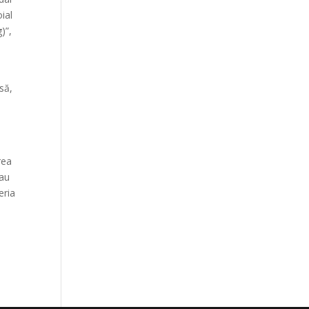
ial
)”,
să,
rea
sau
eria