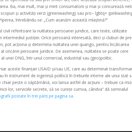
tarea. Ba, mai mult, mai și mint consumatorii și mai și concurează nelo
r scopuri și activități verzi (greenwashing) sau pro– lgbtq+ (pinkwashing
iperea, întrebându-se: „Cum asanăm această mlaștină?”
civil referitoare la nulitatea persoanei juridice, care texte, utilizate
intermediul justiției. Orice persoană interesată, deci și cluburi de pre
uri, pot acționa și determina nulitatea unei quango, pentru încălcarea
lic al oricărei persoane juridice. De asemenea, nulitatea se poate cere
 al unei ONG, într-unul comercial, industrial sau (geo)politic.
i chiar aceste finanțari USAID și/sau UE, care au determinat transforma
u în instrument de ingerință politică în treburile interne ale unui stat 
 chiar peste o săptămână, voi lansa astfel de acțiuni – trebuie ca miz
micii lor, serviciile secrete, să se curețe cumva, cândva” dă semnalul
ografii postate în trei părți pe pagina sa.