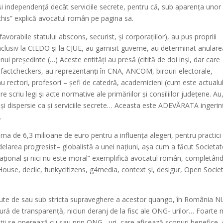
i independență decât serviciile secrete, pentru că, sub aparența unor
chis” explică avocatul român pe pagina sa.
favorabile statului abscons, securist, și corporațiilor), au pus propriii
 inclusiv la CtEDO și la CJUE, au garnisit guverne, au determinat anular
ui președinte (…) Aceste entități au presă (citită de doi inși, dar care
u factcheckers, au reprezentanți în CNA, ANCOM, birouri electorale,
u rectori, profesori – șefi de catedră, academicieni (cum este actualu
re scriu legi și acte normative ale primăriilor și consiliilor județene. Au
și dispersie ca și serviciile secrete… Aceasta este ADEVĂRATA ingerin
.
uma de 6,3 milioane de euro pentru a influența alegeri, pentru practici 
odelarea progresist– globalistă a unei națiuni, așa cum a făcut Societa
ațional și nici nu este moral” exemplifică avocatul român, completân
ouse, declic, funkycitizens, g4media, context și, desigur, Open Socie
ăcute de sau sub stricta supraveghere a acestor quango, în România N
ră de transparență, niciun deranj de la fisc ale ONG- urilor… Foarte
ații se operează cu sau prin ONG– uri, care afișează scopuri benefice,