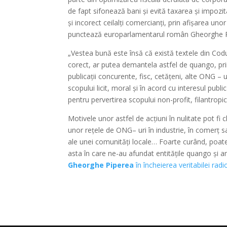
de fapt sifonează bani și evită taxarea și impozi
și incorect ceilalți comercianți, prin afișarea uno
punctează europarlamentarul român Gheorghe P
„Vestea bună este însă că există textele din Codul 
corect, ar putea demantela astfel de quango, prin 
publicații concurente, fisc, cetățeni, alte ONG – 
scopului licit, moral și în acord cu interesul pub
pentru pervertirea scopului non-profit, filantropic
Motivele unor astfel de acțiuni în nulitate pot f
unor rețele de ONG– uri în industrie, în comerț sa
ale unei comunități locale… Foarte curând, poate
asta în care ne-au afundat entitățile quango și a
Gheorghe Piperea
în încheierea veritabilei radi