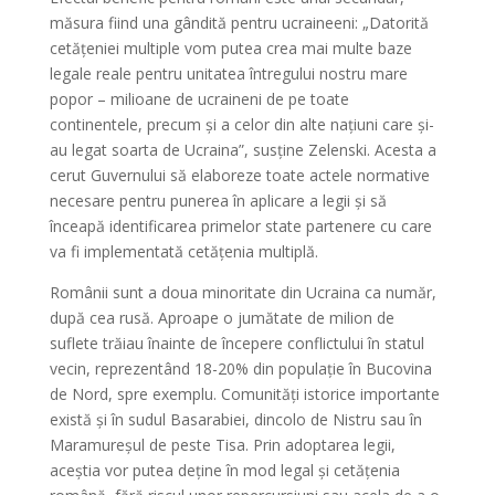
măsura fiind una gândită pentru ucraineeni: „Datorită
cetățeniei multiple vom putea crea mai multe baze
legale reale pentru unitatea întregului nostru mare
popor – milioane de ucraineni de pe toate
continentele, precum și a celor din alte națiuni care și-
au legat soarta de Ucraina”, susține Zelenski. Acesta a
cerut Guvernului să elaboreze toate actele normative
necesare pentru punerea în aplicare a legii și să
înceapă identificarea primelor state partenere cu care
va fi implementată cetățenia multiplă.
Românii sunt a doua minoritate din Ucraina ca număr,
după cea rusă. Aproape o jumătate de milion de
suflete trăiau înainte de începere conflictului în statul
vecin, reprezentând 18-20% din populație în Bucovina
de Nord, spre exemplu. Comunități istorice importante
există și în sudul Basarabiei, dincolo de Nistru sau în
Maramureșul de peste Tisa. Prin adoptarea legii,
aceștia vor putea deține în mod legal și cetățenia