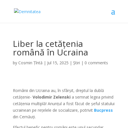
Liber la cetățenia
română în Ucraina
by
Cosmin Țîntă
|
Jul 15, 2025
|
Știri
|
0 comments
Românii din Ucraina au, în sfârșit, dreptul la dublă
cetățenie-
Volodimir Zelenski
a semnat legea privind
cetățenia multiplă! Anunțul a fost făcut de șeful statului
ucrainean pe rețelele de socializare, potrivit
Bucpress
din Cernăuți.
Efectul benefic pentru români este unul secundar,