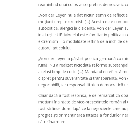
reamintind unui colos auto-pretins democratic c
„Von der Leyen nu a dat niciun semn de reflecție.
moțiunii drept extremiști (…) Acesta este comport
autocritică, alergici la disidență. Von der Leyen
instituțiile UE. Modelul este familiar în politica 
extremism – o modalitate ieftină de a închide d
autorul articolului.
„Von der Leyen a părăsit politica germană ca minis
ruină. Nu a realizat niciodată reforme substanțial
același timp de critici (…) Mandatul ei reflectă m
dispreț pentru suveranitate și transparență. Von
negociabilă, iar responsabilitatea democratică 
Chiar dacă a fost respinsă, e de remarcat că do
moțiunii înaintate de vice-președintele român al
fost strânse doar după ce la negocierile care au p
progresiștilor menținerea intactă a fondurilor nec
către înarmare.