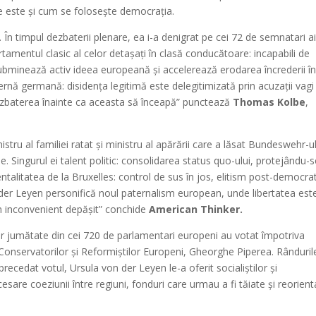
e este și cum se folosește democrația.
 În timpul dezbaterii plenare, ea i-a denigrat pe cei 72 de semnatari a
amentul clasic al celor detașați în clasă conducătoare: incapabili de
 subminează activ ideea europeană și accelerează erodarea încrederii î
internă germană: disidența legitimă este delegitimizată prin acuzații vagi
ezbaterea înainte ca aceasta să înceapă” punctează
Thomas Kolbe
,
tru al familiei ratat și ministru al apărării care a lăsat Bundeswehr-ul
e. Singurul ei talent politic: consolidarea status quo-ului, protejându-s
entalitatea de la Bruxelles: control de sus în jos, elitism post-democrat
 der Leyen personifică noul paternalism european, unde libertatea est
un inconvenient depășit” conchide
American Thinker.
ar jumătate din cei 720 de parlamentari europeni au votat împotriva
 Conservatorilor și Reformiștilor Europeni, Gheorghe Piperea. Rânduril
recedat votul, Ursula von der Leyen le-a oferit socialiștilor și
esare coeziunii între regiuni, fonduri care urmau a fi tăiate și reorient