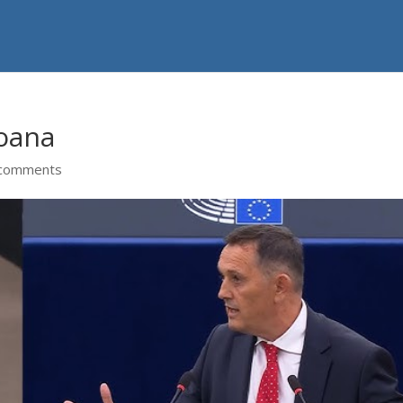
roana
 comments