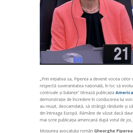
„Prin inițiativa sa, Piperea a devenit vocea cel
respectă suveranitatea națională, în loc să evo
controale și balanțe” titrează publicația
America
demonstrație de încredere în conducerea lui von
au reușit, deocamdată, să strângă rândurile și s
din întreaga Europă. Rămâne de văzut dacă daunel
mai scrie publicația americană după votul de joi,
Moțiunea avocatului român
Gheorghe Piperea