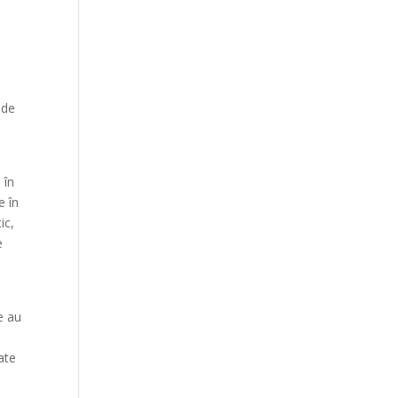
i
n
 de
 în
e în
ic,
e
e au
ate