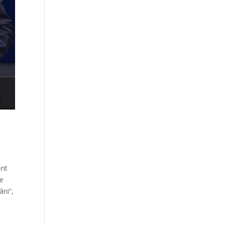
ent
te
âni”,