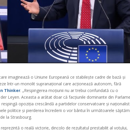
or care imaginează o Uniune Europeană ce stabilește cadre de bază și
lueze într-un monolit supranațional care acționează autonom, fără
n Thinker
. „Respingerea moțiunii nu ar trebui confundată cu o
 der Leyen. Aceasta a arătat doar că facțiunile dominante din Parlam
ă respingă opoziția crescândă a partidelor conservatoare și naționalis
e politice și pierderea încrederii o vor bântui în următoarele săptăm
 de la Strasbourg.
reprezintă o reală victorie, dincolo de rezultatul prestabilit al votului,