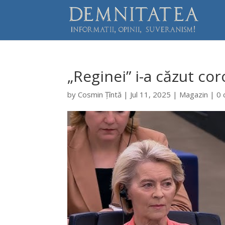
„Reginei” i-a căzut co
by
Cosmin Țîntă
|
Jul 11, 2025
|
Magazin
|
0