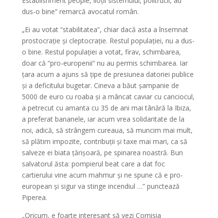
Establishment people, iloții sistemului, politrucii, au
dus-o bine” remarcă avocatul român.
„Ei au votat “stabilitatea”, chiar dacă asta a însemnat
prostocrație și cleptocrație. Restul populației, nu a dus-
o bine. Restul populației a votat, firav, schimbarea,
doar că “pro-europenii” nu au permis schimbarea. Iar
țara acum a ajuns să țipe de presiunea datoriei publice
și a deficitului bugetar. Cineva a băut șampanie de
5000 de euro cu roaba și a mâncat caviar cu canciocul,
a petrecut cu amanta cu 35 de ani mai tânără la Ibiza,
a preferat bananele, iar acum vrea solidaritate de la
noi, adică, să strângem cureaua, să muncim mai mult,
să plătim impozite, contribuții și taxe mai mari, ca să
salveze ei biata țărișoară, pe spinarea noastră. Bun
salvatorul ăsta: pompierul beat care a dat foc
cartierului vine acum mahmur și ne spune că e pro-
european și sigur va stinge incendiul …” punctează
Piperea.
„Oricum, e foarte interesant să vezi Comisia