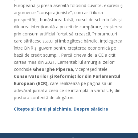
Europeană și presa aservită folosind cuvinte, expresii și
argumente “conspiraționiste”, cum ar fi iluzia
prosperității, bunăstarea falsă, cursul de schimb fals și
diluarea intenționată a puterii de cumpărare, creșterea
prin consum artificial forțat să crească, împrumuturi
care sărăcesc statul și îmbogățesc băncile, înțelegerea
între BNR și guvern pentru creșterea economică pe
bază de credit scump… Parcă cineva de la CE a citit
cartea mea din 2021, Lamentabilul amurg al zeilor”
conchide
Gheorghe Piperea
, vicepreședintele
Conservatorilor și Reformiștilor din Parlamentul
European (ECR),
care realizează pe pagina sa un
adevărat jurnal a ceea ce se întâmplă la vârful UE, din
postura conferită de alegători.
Citește și: Bani și alchimie. Despre sărăcire