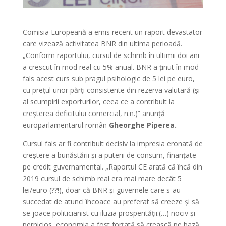
Comisia Europeană a emis recent un raport devastator
care vizează activitatea BNR din ultima perioadă.
„Conform raportului, cursul de schimb în ultimii doi ani
a crescut în mod real cu 5% anual. BNR a ținut în mod
fals acest curs sub pragul psihologic de 5 lei pe euro,
cu prețul unor părți consistente din rezerva valutară (și
al scumpirii exporturilor, ceea ce a contribuit la
creșterea deficitului comercial, n.n.)” anunță
europarlamentarul român
Gheorghe Piperea.
Cursul fals ar fi contribuit decisiv la impresia eronată de
creștere a bunăstării și a puterii de consum, finanțate
pe credit guvernamental. „Raportul CE arată că încă din
2019 cursul de schimb real era mai mare decât 5
lei/euro (??!), doar că BNR și guvernele care s-au
succedat de atunci încoace au preferat să creeze și să
se joace politicianist cu iluzia prosperității.(…) nociv și
pernicios, economia a fost forțată să crească pe bază