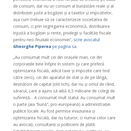
de consum, dar nu un consum al bunăstării reale și al
distribuției juste a bogăției și a taxelor și impozitelor,
așa cum trebuie să se caracterizeze societatea de
consum, ci prin segregarea economică, distribuirea
injustă a bogăției și rente, privilegii și facilități fiscale
pentru neo-feudalii economiei”,
scrie avocatul
Gheorghe Piperea
pe pagina sa.
„Au consumat mult cei din orașele mari, cei din
corporațiile bine înfipte în sistem (și care preferă
optimizarea fiscală, adică taxe și impozite care tind
către zero), cei din aparatul de stat și de pe lângă,
deținătorii de capital (old rich), dar nu și omul de rând,
săracul, care a ajuns să aibă 6,5 milioane de colegi de
suferință… A consumat mult statul. Au consumat mult
o parte (aia “bună”, pro-europeană) a administrației
publice locale. Au fost permise evaziunea și
optimizarea fiscală, dar nu tuturor, ci numai celor care
au avocați, consultanți și politicieni de plătit.