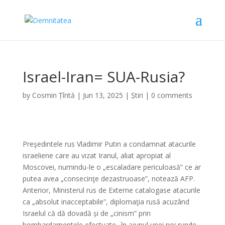
Israel-Iran= SUA-Rusia?
by
Cosmin Țîntă
|
Jun 13, 2025
|
Știri
|
0 comments
Preşedintele rus Vladimir Putin a condamnat atacurile
israeliene care au vizat Iranul, aliat apropiat al
Moscovei, numindu-le o „escaladare periculoasă” ce ar
putea avea „consecinţe dezastruoase”, notează AFP.
Anterior, Ministerul rus de Externe catalogase atacurile
ca „absolut inacceptabile”, diplomaţia rusă acuzând
Israelul că dă dovadă și de „cinism” prin
bombardamentele efectuate „în ajunul unei noi runde