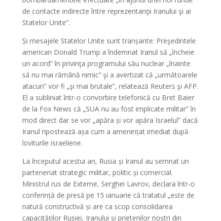
de contacte indirecte între reprezentanţii Iranului şi ai
Statelor Unite”.
Și mesajele Statelor Unite sunt tranșante: Preşedintele
american Donald Trump a îndemnat Iranul să „încheie
un acord” în privinţa programului său nuclear „înainte
să nu mai rămână nimic” şi a avertizat că „următoarele
atacuri” vor fi „şi mai brutale”, relatează Reuters şi AFP.
El a subliniat într-o convorbire telefonică cu Bret Baier
de la Fox News că „SUA nu au fost implicate militar” în
mod direct dar se vor „apăra și vor apăra Israelul” dacă
Iranul ripostează așa cum a amenințat imediat după
loviturile israeliene.
La începutul acestui an, Rusia și Iranul au semnat un
parteneriat strategic militar, politic și comercial.
Ministrul rus de Externe, Serghei Lavrov, declara într-o
conferință de presă pe 15 ianuarie că tratatul „este de
natură constructivă și are ca scop consolidarea
capacităților Rusiei, Iranului și prietenilor noștri din