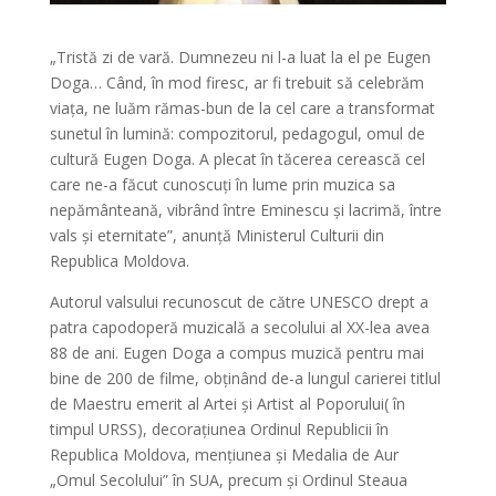
„Tristă zi de vară. Dumnezeu ni l-a luat la el pe Eugen
Doga… Când, în mod firesc, ar fi trebuit să celebrăm
viața, ne luăm rămas-bun de la cel care a transformat
sunetul în lumină: compozitorul, pedagogul, omul de
cultură Eugen Doga. A plecat în tăcerea cerească cel
care ne-a făcut cunoscuți în lume prin muzica sa
nepământeană, vibrând între Eminescu și lacrimă, între
vals și eternitate”, anunță Ministerul Culturii din
Republica Moldova.
Autorul valsului recunoscut de către UNESCO drept a
patra capodoperă muzicală a secolului al XX-lea avea
88 de ani. Eugen Doga a compus muzică pentru mai
bine de 200 de filme, obținând de-a lungul carierei titlul
de Maestru emerit al Artei și Artist al Poporului( în
timpul URSS), decorațiunea Ordinul Republicii în
Republica Moldova, mențiunea și Medalia de Aur
„Omul Secolului” în SUA, precum și Ordinul Steaua