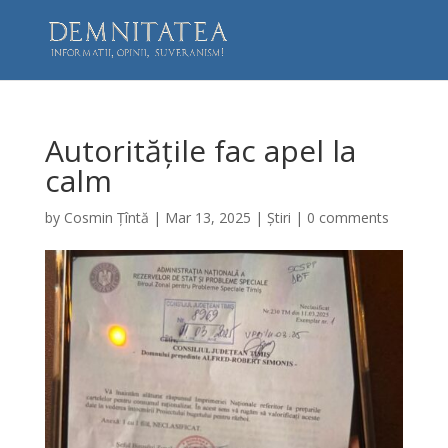
Autoritățile fac apel la
calm
by
Cosmin Țîntă
|
Mar 13, 2025
|
Știri
|
0 comments