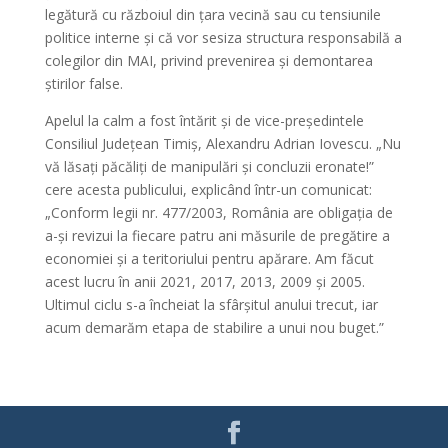
legătură cu războiul din țara vecină sau cu tensiunile
politice interne și că vor sesiza structura responsabilă a
colegilor din MAI, privind prevenirea și demontarea
știrilor false.
Apelul la calm a fost întărit și de vice-președintele
Consiliul Județean Timiș, Alexandru Adrian Iovescu. „Nu
vă lăsați păcăliți de manipulări și concluzii eronate!”
cere acesta publicului, explicând într-un comunicat:
„Conform legii nr. 477/2003, România are obligația de
a-și revizui la fiecare patru ani măsurile de pregătire a
economiei și a teritoriului pentru apărare. Am făcut
acest lucru în anii 2021, 2017, 2013, 2009 și 2005.
Ultimul ciclu s-a încheiat la sfârșitul anului trecut, iar
acum demarăm etapa de stabilire a unui nou buget.”