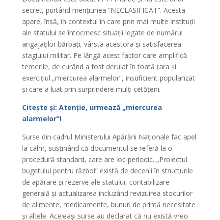
secret, purtând mențiunea “NECLASIFICAT”. Acesta
apare, însă, în contextul în care prin mai multe instituții
ale statului se întocmesc situații legate de numărul
angajaților bărbați, vârsta acestora și satisfacerea
stagiului militar. Pe lângă acest factor care amplifică
temerile, de curând a fost derulat în toată țara și
exercițiul „miercurea alarmelor”, insuficient popularizat
și care a luat prin surprindere mulți cetățeni.
Citește și: Atenție, urmează „miercurea
alarmelor”!
Surse din cadrul Ministerului Apărării Naționale fac apel
la calm, susținând că documentul se referă la o
procedură standard, care are loc periodic. „Proiectul
bugetului pentru război” există de decenii în structurile
de apărare și rezerve ale statului, contabilizare
generală și actualizarea incluzând revizuirea stocurilor
de alimente, medicamente, bunuri de primă necesitate
și altele. Aceleași surse au declarat că nu există vreo