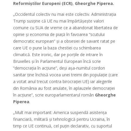
Reformiștilor Europeni (ECR)
,
Gheorghe Piperea.
„Occidentul colectiv nu mai este colectiv. Administrația
Trump susține că UE nu mai împărtășește valori
comune cu SUA de vreme ce a abandonat libertatea de
opinie și economia de piață în favoarea “scutului
democratic european” și a obsesiei de savant ratat pe
care UE o pune la baza chestiei cu schimbarea
climatică. Este ironic, dar pe porțile de intrare în
Bruxelles și în Parlamentul European încă scrie
“democrația în acțiune”, deși așa-numitul cordon
sanitar ține închisă vocea unei treimi din populație (care
a votat anul trecut contra birocrației UE) iar alegerile
din România au fost anulate, în aplauzele democrației
în acțiune”, scrie europarlamentarul român
Gheorghe
Piperea
.
„Mult mai important: America suspendă asistența
financiară, militară și tehnologică pentru Ucraina, în
timp ce UE continuă, cel puțin declarativ, cu suportul