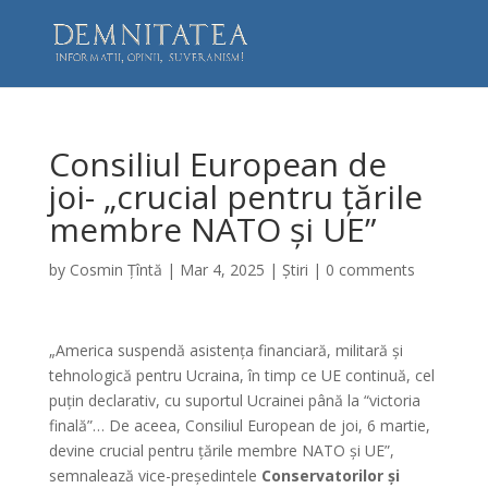
Consiliul European de
joi- „crucial pentru țările
membre NATO și UE”
by
Cosmin Țîntă
|
Mar 4, 2025
|
Știri
|
0 comments
„America suspendă asistența financiară, militară și
tehnologică pentru Ucraina, în timp ce UE continuă, cel
puțin declarativ, cu suportul Ucrainei până la “victoria
finală”… De aceea, Consiliul European de joi, 6 martie,
devine crucial pentru țările membre NATO și UE”,
semnalează vice-președintele
Conservatorilor și