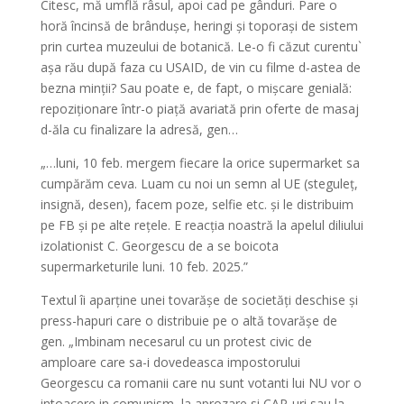
Citesc, mă umflă râsul, apoi cad pe gânduri. Pare o
horă încinsă de brândușe, heringi și toporași de sistem
prin curtea muzeului de botanică. Le-o fi căzut curentu`
așa rău după faza cu USAID, de vin cu filme d-astea de
bezna minții? Sau poate e, de fapt, o mișcare genială:
repoziționare într-o piață avariată prin oferte de masaj
d-ăla cu finalizare la adresă, gen…
„…luni, 10 feb. mergem fiecare la orice supermarket sa
cumpărăm ceva. Luam cu noi un semn al UE (steguleț,
insignă, desen), facem poze, selfie etc. și le distribuim
pe FB și pe alte rețele. E reacția noastră la apelul diliului
izolationist C. Georgescu de a se boicota
supermarketurile luni. 10 feb. 2025.”
Textul îi aparține unei tovarășe de societăți deschise și
press-hapuri care o distribuie pe o altă tovarășe de
gen. „Imbinam necesarul cu un protest civic de
amploare care sa-i dovedeasca impostorului
Georgescu ca romanii care nu sunt votanti lui NU vor o
intoacere in comunism, la aprozare si CAP-uri sau la