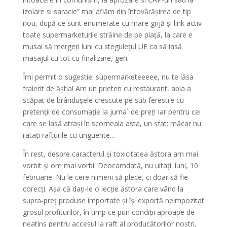
izolare si saracie” mai aflăm din întovărășirea de tip
nou, după ce sunt enumerate cu mare grijă și link activ
toate supermarketurile străine de pe piață, la care e
musai să mergeți luni cu stegulețul UE ca să iasă
masajul cu tot cu finalizare, gen.
Îmi permit o sugestie: supermarketeeeee, nu te lăsa
fraierit de ăștia! Am un prieten cu restaurant, abia a
scăpat de brândușele crescute pe sub ferestre cu
pretenții de consumație la juma` de preț! Iar pentru cei
care se lasă atrași în scorneala asta, un sfat: măcar nu
ratați rafturile cu unguente…
În rest, despre caracterul și toxicitatea ăstora am mai
vorbit și om mai vorbi. Deocamdată, nu uitați: luni, 10
februarie. Nu le cere nimeni să plece, ci doar să fie
corecți. Așa că dați-le o lecție ăstora care vând la
supra-preț produse importate și își exportă neimpozitat
grosul profiturilor, în timp ce pun condiții aproape de
neatins pentru accesul la raft al producătorilor noștri,