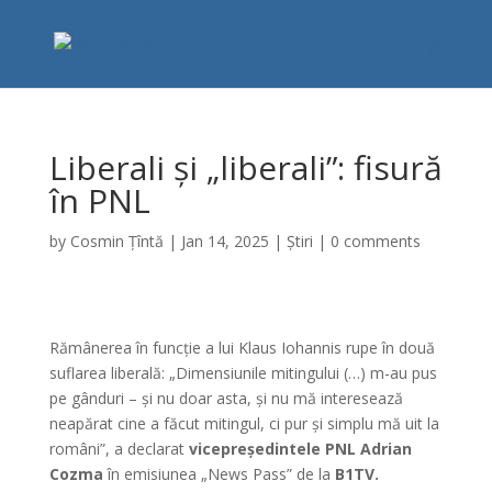
Liberali și „liberali”: fisură
în PNL
by
Cosmin Țîntă
|
Jan 14, 2025
|
Știri
|
0 comments
Rămânerea în funcție a lui Klaus Iohannis rupe în două
suflarea liberală: „Dimensiunile mitingului (…) m-au pus
pe gânduri – și nu doar asta, și nu mă interesează
neapărat cine a făcut mitingul, ci pur și simplu mă uit la
români”, a declarat
vicepreședintele PNL Adrian
Cozma
în emisiunea „News Pass” de la
B1TV.