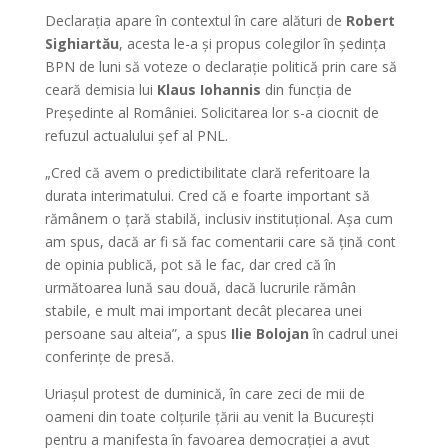
Declarația apare în contextul în care alături de
Robert
Sighiartău
, acesta le-a și propus colegilor în ședința
BPN de luni să voteze o declarație politică prin care să
ceară demisia lui
Klaus Iohannis
din funcția de
Președinte al României. Solicitarea lor s-a ciocnit de
refuzul actualului șef al PNL.
„Cred că avem o predictibilitate clară referitoare la
durata interimatului. Cred că e foarte important să
rămânem o țară stabilă, inclusiv instituțional. Așa cum
am spus, dacă ar fi să fac comentarii care să țină cont
de opinia publică, pot să le fac, dar cred că în
următoarea lună sau două, dacă lucrurile rămân
stabile, e mult mai important decât plecarea unei
persoane sau alteia”, a spus
Ilie Bolojan
în cadrul unei
conferințe de presă.
Uriașul protest de duminică, în care zeci de mii de
oameni din toate colțurile țării au venit la București
pentru a manifesta în favoarea democrației a avut